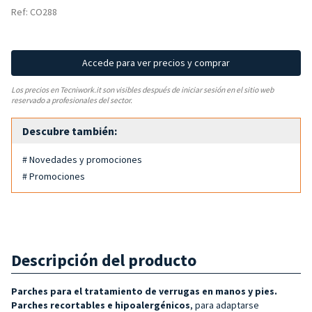
Ref: CO288
Accede para ver precios y comprar
Los precios en Tecniwork.it son visibles después de iniciar sesión en el sitio web
reservado a profesionales del sector.
Descubre también:
# Novedades y promociones
# Promociones
Descripción del producto
Parches para el tratamiento de verrugas en
manos y pies.
Parches
recortables e hipoalergénicos
, para adaptarse