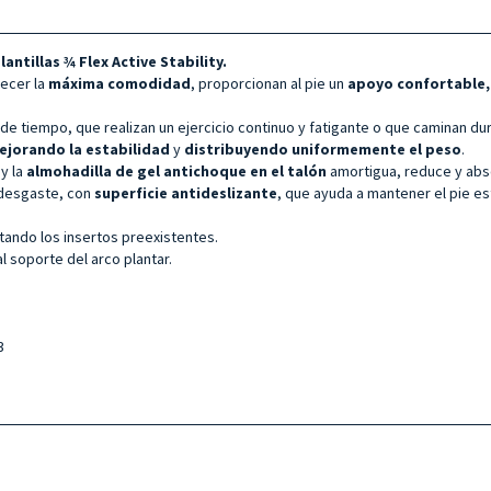
lantillas
¾ Flex Active Stability.
recer la
máxima comodidad
, proporcionan al pie un
apoyo confortable,
e tiempo, que realizan un ejercicio continuo y fatigante o que caminan d
ejorando la estabilidad
y
distribuyendo uniformemente el peso
.
 y la
almohadilla de gel antichoque en el talón
amortigua, reduce y abso
l desgaste, con
superficie antideslizante
, que ayuda a mantener el pie es
ando los insertos preexistentes.
 soporte del arco plantar.
3