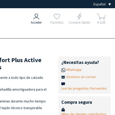
Acceder
Favoritos
Compra rápida
€ 0,00
fort Plus Active
¿Necesitas ayuda?
s
Whatsapp
Envíanos un correo
lmente a todo tipo de calzado
Lee las preguntas frecuentes
ohadilla amortiguadora para el
caminan durante mucho tiempo
Compra segura
 tejido técnico transpirable
Miles de clientes satisfechos