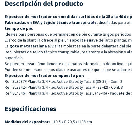
Descripción del producto
Expositor de mostrador con medidas surtidas de la 35 a la 46 de p
Fabricadas en EVA y tejido técnico transpirable
, diseñadas para of
tiempo de pie.
Ideales para personas que permanecen de pie durante largos periodos d
El arco de la plantilla ofrece al pie un
soporte suave
del arco plantar,
m
La
gota metatarsiana
alivia las molestias en la parte delantera del pie
Recubiertas de tejido técnico transpirable, resistente a la abrasión y a
superficie.
Se pueden llevar cómodamente en zapatos informales o deportivos quit
Pueden ser necesarios unos días de uso antes de que el pie se adapte al
Expositor de mostrador compuesto por:
Ref. SL3537F Plantilla 3/4 Flex Active Stability Talla S (35-37) - Conf. 2
Ref. SL3842F Plantilla 3/4 Flex Active Stability Talla M (38-42) - Conf. 3
Ref. SL4346F Plantilla 3/4 Flex Active Stability Talla L (43-46) - Paquete de 
Especificaciones
Medidas del expositor:
L 19,5 x P 20,5 x H 38 cm