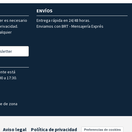
ENVÍOS
ter es necesario
Entrega rápida en 24/48 horas.
rivacidad.
Enviamos con BRT - Mensajería Exprés
alquier
sletter
ente está
0 a 17:30.
te de zona
Aviso legal
Política de privacidad
Preferencias de cookies