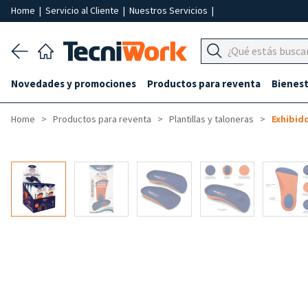
Home
|
Servicio al Cliente
|
Nuestros Servicios
|
Novedades y promociones
Productos para reventa
Bienest
Home
Productos para reventa
Plantillas y taloneras
Exhibid
-50%