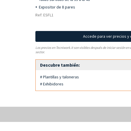
Expositor de 8 pares
Ref: ESFL1
Accede para ver precios y
Los precios en Tecniwork.it son visibles después de iniciar sesión en 
sector.
Descubre también:
# Plantillas y taloneras
# Exhibidores