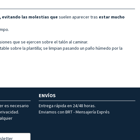
 evitando las molestias que
suelen aparecer tras
estar mucho
empo.
iones que se ejercen sobre el talón al caminar.
table sobre la plantilla; se limpian pasando un paño húmedo por la
ENVÍOS
ter es necesario
Entrega rápida en 24/48 horas.
rivacidad.
Enviamos con BRT - Mensajería Exprés
alquier
sletter