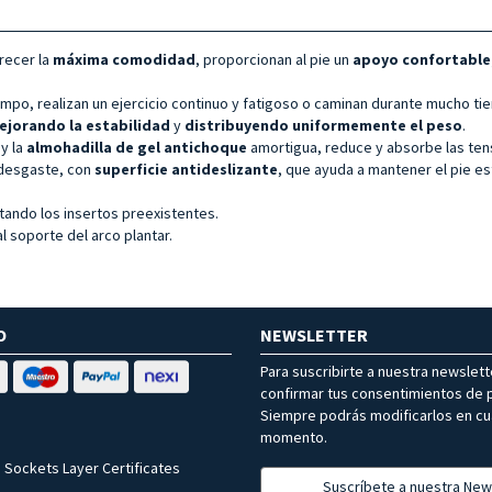
recer la
máxima comodidad
, proporcionan al pie un
apoyo confortable,
mpo, realizan un ejercicio continuo y fatigoso o caminan durante mucho ti
ejorando la estabilidad
y
distribuyendo uniformemente el peso
.
 y la
almohadilla de gel antichoque
amortigua, reduce y absorbe las tens
l desgaste, con
superficie antideslizante
, que ayuda a mantener el pie es
ando los insertos preexistentes.
 soporte del arco plantar.
O
NEWSLETTER
Para suscribirte a nuestra newslet
confirmar tus consentimientos de p
Siempre podrás modificarlos en cu
momento.
 Sockets Layer Certificates
Suscríbete a nuestra New