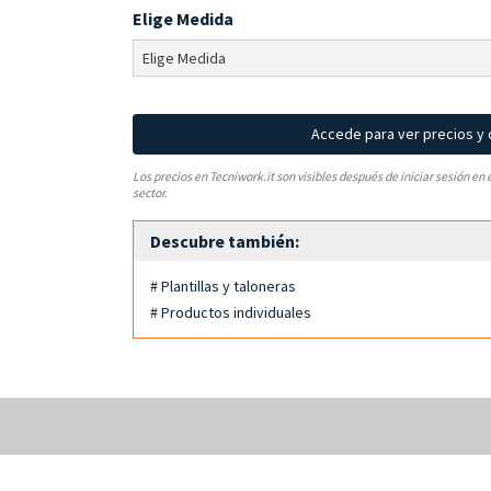
Elige Medida
Accede para ver precios y
Los precios en Tecniwork.it son visibles después de iniciar sesión en 
sector.
Descubre también:
# Plantillas y taloneras
# Productos individuales