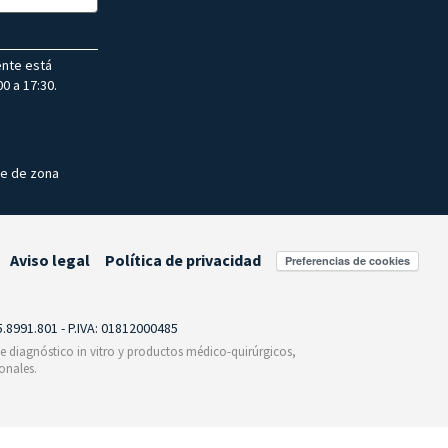
ente está
0 a 17:30.
te de zona
Aviso legal
Política de privacidad
Preferencias de cookies
55.8991.801 - P.IVA: 01812000485
 de diagnóstico in vitro y productos médico-quirúrgicos,
onales.