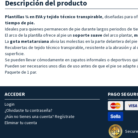
Descripción del producto
Plantillas ¾ en EVA y tejido técnico transpirable
, diseñadas para of
tiempo de pie.
Ideales para quienes permanecen de pie durante largos periodos de tie
El arco de la plantilla ofrece al pie un
soporte suave
del arco plantar,
m
La
gota metatarsiana
alivia las molestias en la parte delantera del pie
Recubiertas de tejido técnico transpirable, resistente a la abrasión y a
superficie.
Se pueden llevar cómodamente en zapatos informales o deportivos quit
Pueden ser necesarios unos días de uso antes de que el pie se adapte al
Paquete de 1 par.
ACCEDER
PAGO SEGUR
Login
¿Olvidaste tu contraseña?
¿Aún no tienes una cuenta? Regístrate
Eliminar tu cuenta
Secure