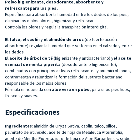
Polvo
higienizante, desodorante, absorbente y
refrescante
para los pies
.
Específico para absorber la humedad entre los dedos de los pies,
eliminar los malos olores, higienizar y refrescar.
Controla los olores y regula la transpiración interdigital.
El talco, el caolín
y
el almidón de arroz
(de fuerte acción
absorbente) regulan la humedad que se forma en el calzado y entre
los dedos.
El aceite de árbol de té
(higienizante y antibacteriano) y
el aceite
esencial de menta piperita
(desodorante e higienizante),
combinados con principios activos refrescantes y antimicrobianos,
contrarrestan y ralentizan la formación del sustrato bacteriano
responsable de los malos olores.
Fórmula enriquecida con
aloe vera en polvo
, para unos pies lisos,
frescos y suaves.
Especificaciones
Ingredientes
: almidón de Oryza Sativa, caolín, talco, sílice,
palmitato de etilhexilo, aceite de hoja de Melaleuca Alternifolia,
aceite de Mentha Piperita, jugo de hoja de Aloe Barbadensis, sodio