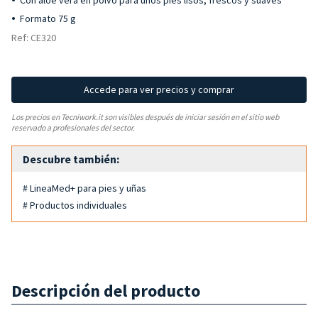
Con aloe vera en polvo para unos pies lisos, frescos y suaves
Formato 75 g
Ref: CE320
Accede para ver precios y comprar
Los precios en Tecniwork.it son visibles después de iniciar sesión en el sitio web
reservado a profesionales del sector.
Descubre también:
# LineaMed+ para pies y uñas
# Productos individuales
Descripción del producto