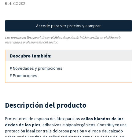
Ref: CO282
Accede para ver precios y comprar
Los precios en Tecniwork.it son visibles después de iniciar sesión en el sitio web
reservado a profesionales del sector.
Descubre también:
# Novedades y promociones
# Promociones
Descripción del producto
Protectores de espuma de látex para los
callos blandos de los
dedos de los pies
, adhesivos e hipoalergénicos. Constituyen una
protección ideal contra la dolorosa presión y el roce del calzado
sobre cualquier tipo de callosidad situada entre los dedos de los