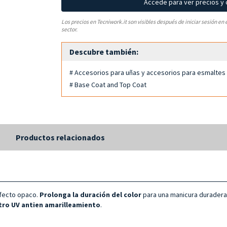
Accede para ver precios y
Los precios en Tecniwork.it son visibles después de iniciar sesión en 
sector.
Descubre también:
# Accesorios para uñas y accesorios para esmaltes
# Base Coat and Top Coat
s
Productos relacionados
fecto opaco.
Prolonga la duración del color
para una manicura duradera
ltro UV antien amarilleamiento
.