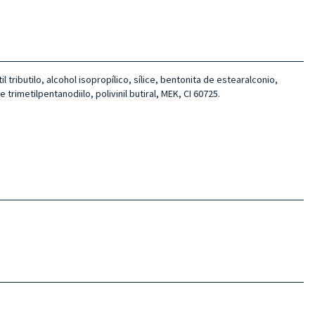
l tributilo, alcohol isopropílico, sílice, bentonita de estearalconio,
 trimetilpentanodiilo, polivinil butiral, MEK, CI 60725.