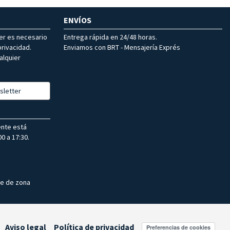
ENVÍOS
ter es necesario
Entrega rápida en 24/48 horas.
rivacidad.
Enviamos con BRT - Mensajería Exprés
alquier
sletter
ente está
0 a 17:30.
te de zona
Aviso legal
Política de privacidad
Preferencias de cookies