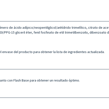
ímero de ácido adípico/neopentilglicol/anhídrido trimelítico, citrato de aceti
/PPG-15 gliceril éter, fenil fosfinato de etil trimetilbenzoilo, dibenzoato de
l envase del producto para obtener la lista de ingredientes actualizada.
 junto con Flash Base para obtener un resultado óptimo.