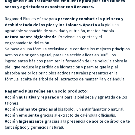
Ragamed Plus Tratamiento emoliente para pies con talones
secos y agrietados: expositor con 8 envases.
Ragamed Plus es eficaz para
prevenir y combatir la piel seca y
deshidratada de los pies y los talones. Aporta
a la piel una
agradable sensación de suavidad y nutrición, manteniéndola
naturalmente higienizada
. Previene las grietas y el
engrosamiento del talón.
Se basa en una fórmula exclusiva que contiene los mejores principios
activos de origen vegetal, para una acción eficaz en 360°. Los
ingredientes básicos permiten la formación de una película sobre la
piel, que reduce la pérdida de hidratación y permite que la piel
absorba mejor los principios activos naturales presentes en la
fórmula: aceite de árbol de té, extractos de manzanilla y caléndula.
Ragamed Plus reúne en un solo producto
:
Acción nutritiva y reparadora
para la piel seca y agrietada de los
talones.
Acción calmante gracias
al bisabolol, un antiinflamatorio natural.
Acción emoliente
gracias al extracto de caléndula officinalis.
Acción higienizante gracias
a la presencia de aceite de árbol de té
(antiséptico y germicida natural).