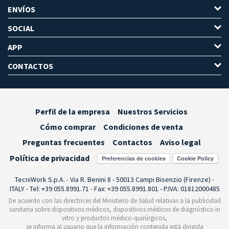
ENVÍOS
SOCIAL
APP
CONTACTOS
Perfil de la empresa
Nuestros Servicios
Cómo comprar
Condiciones de venta
Preguntas frecuentes
Contactos
Aviso legal
Política de privacidad
Preferencias de cookies
TecniWork S.p.A. - Via R. Benini 8 - 50013 Campi Bisenzio (Firenze) -
ITALY - Tel: +39 055.8991.71 - Fax: +39 055.8991.801 - P.IVA: 01812000485
De acuerdo con las directrices del Ministerio de Salud relativas a la publicidad
sanitaria sobre dispositivos médicos, dispositivos médicos de diagnóstico in
vitro y productos médico-quirúrgicos,
se informa al usuario que la información contenida está dirigida