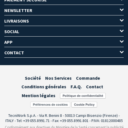
NEWSLETTER
LIVRAISONS
SOCIAL
APP
CONTACT
Société
Nos Services
Commande
Conditions générales
F.A.Q.
Contact
Mention légales
Préférences de cookies
TecniWork S.p.A. - Via R. Benini 8 - 50013 Campi Bisenzio (Firenze) -
ITALY - Tel: +39 055.8991.71 - Fax: +39 055.8991.801 - P.IVA: 01812000485
Conformément aux directives du Ministère de la Santé concernant la publicité