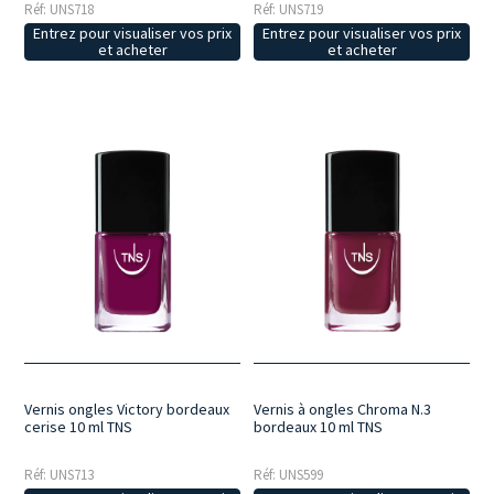
Réf: UNS718
Réf: UNS719
Entrez pour visualiser vos prix
Entrez pour visualiser vos prix
et acheter
et acheter
Vernis ongles Victory bordeaux
Vernis à ongles Chroma N.3
cerise 10 ml TNS
bordeaux 10 ml TNS
Réf: UNS713
Réf: UNS599