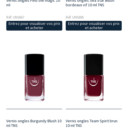
Vernis ongles Find the magic 10
Vernis ongles Sea Star Blush
ml
bordeaux vif 10 ml TNS
Réf: UNS667
Réf: UNS685
Entrez pour visualiser vos prix
Entrez pour visualiser vos prix
et acheter
et acheter
Vernis ongles Burgundy Blush 10
Vernis ongles Team Spirit brun
ml TNS
10 ml TNS