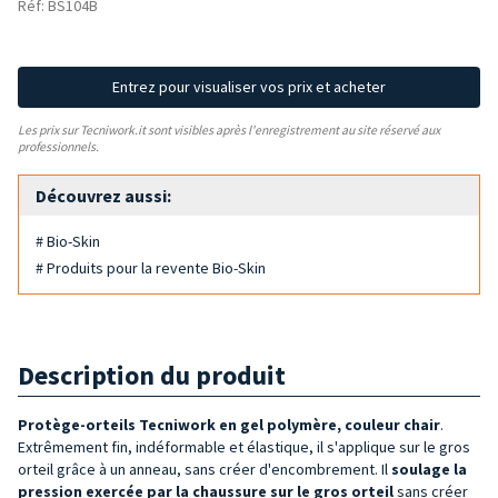
Réf: BS104B
Entrez pour visualiser vos prix et acheter
Les prix sur Tecniwork.it sont visibles après l'enregistrement au site réservé aux
professionnels.
Découvrez aussi:
# Bio-Skin
# Produits pour la revente Bio-Skin
Description du produit
Protège-orteils Tecniwork en gel polymère, couleur chair
.
Extrêmement fin, indéformable et élastique, il s'applique sur le gros
orteil grâce à un anneau, sans créer d'encombrement. Il
soulage
la
pression
exercée par la chaussure sur le gros orteil
sans créer