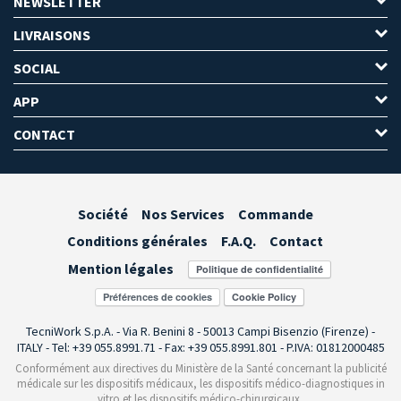
NEWSLETTER
LIVRAISONS
SOCIAL
APP
CONTACT
Société
Nos Services
Commande
Conditions générales
F.A.Q.
Contact
Mention légales
Préférences de cookies
TecniWork S.p.A. - Via R. Benini 8 - 50013 Campi Bisenzio (Firenze) -
ITALY - Tel: +39 055.8991.71 - Fax: +39 055.8991.801 - P.IVA: 01812000485
Conformément aux directives du Ministère de la Santé concernant la publicité
médicale sur les dispositifs médicaux, les dispositifs médico-diagnostiques in
vitro et les dispositifs médico-chirurgicaux,