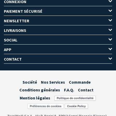
CONNEXION
PAIEMENT SÉCURISÉ
NEWSLETTER
LIVRAISONS
SOCIAL
APP
CONTACT
Société
Nos Services
Commande
Conditions générales
F.A.Q.
Contact
Mention légales
Préférences de cookies
TecniWork S.p.A. - Via R. Benini 8 - 50013 Campi Bisenzio (Firenze) -