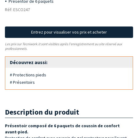
Présentoir de 6 paquets
Réf: ESCO247
Entrez pour visualiser vos prix et acheter
Les prix sur Tecniwork.it sont visibles après l'enregistrement au site réservé aux
professionnels.
Découvrez aussi:
# Protections pieds
# Présentoirs
Description du produit
Présentoir composé de 6 paquets
de c
oussin de confort
avant-pied.
Protection de confort avec coussin de gel protecteur pour l'avant-