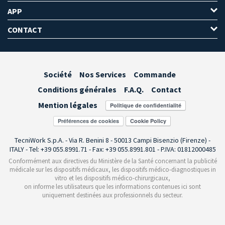
APP
CONTACT
Société
Nos Services
Commande
Conditions générales
F.A.Q.
Contact
Mention légales
Préférences de cookies
TecniWork S.p.A. - Via R. Benini 8 - 50013 Campi Bisenzio (Firenze) -
ITALY - Tel: +39 055.8991.71 - Fax: +39 055.8991.801 - P.IVA: 01812000485
Conformément aux directives du Ministère de la Santé concernant la publicité
médicale sur les dispositifs médicaux, les dispositifs médico-diagnostiques in
vitro et les dispositifs médico-chirurgicaux,
on informe les utilisateurs que les informations contenues ici sont
uniquement destinées aux professionnels du secteur.