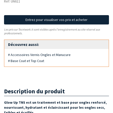
Réf: UN611
Entrez pour visualiser vos prix et acheter
Les prix sur Tecniwork.it sont visibles après l'enregistrement au site réservé aux
professionnels.
Découvrez aussi:
# Accessoires Vernis Ongles et Manucure
# Base Coat et Top Coat
Description du produit
Glow Up TNS est un traitement et base pour ongles
renforcé,
nourrissant, hydratant et éclaircissant
pour les ongles secs,
faibles et écaillés.