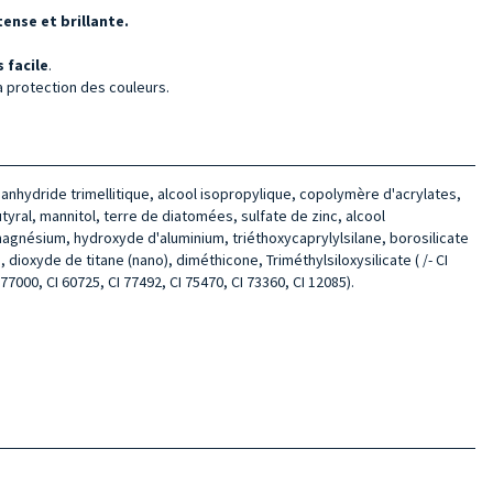
ense et brillante.
 facile
.
la protection des couleurs.
'anhydride trimellitique, alcool isopropylique, copolymère d'acrylates,
yral, mannitol, terre de diatomées, sulfate de zinc, alcool
 magnésium, hydroxyde d'aluminium, triéthoxycaprylylsilane, borosilicate
oxyde de titane (nano), diméthicone, Triméthylsiloxysilicate ( /- CI
 77000, CI 60725, CI 77492, CI 75470, CI 73360, CI 12085).