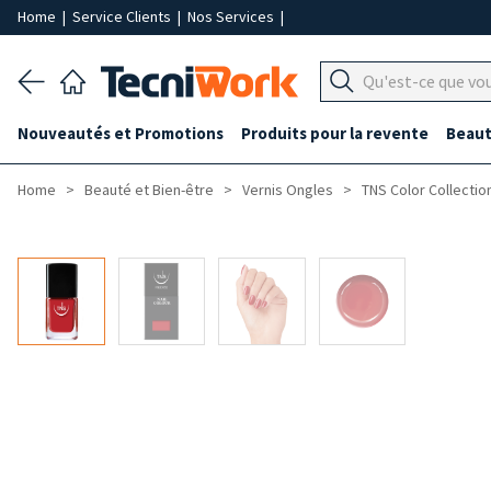
Home
|
Service Clients
|
Nos Services
|
Nouveautés et Promotions
Produits pour la revente
Beaut
Home
Beauté et Bien-être
Vernis Ongles
TNS Color Collectio
-40%