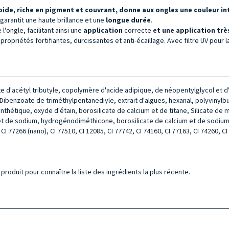
oide, riche en pigment et couvrant, donne aux ongles une couleur int
garantit une haute brillance et une
longue durée
.
l'ongle, facilitant ainsi une
application
correcte
et une application très
propriétés fortifiantes, durcissantes et anti-écaillage. Avec filtre UV pour 
ate d'acétyl tributyle, copolymère d'acide adipique, de néopentylglycol et d
benzoate de triméthylpentanediyle, extrait d'algues, hexanal, polyvinylbut
nthétique, oxyde d'étain, borosilicate de calcium et de titane, Silicate de
t de sodium, hydrogénodiméthicone, borosilicate de calcium et de sodium, di
 CI 77266 (nano), CI 77510, CI 12085, CI 77742, CI 74160, CI 77163, CI 74260, CI
produit pour connaître la liste des ingrédients la plus récente.