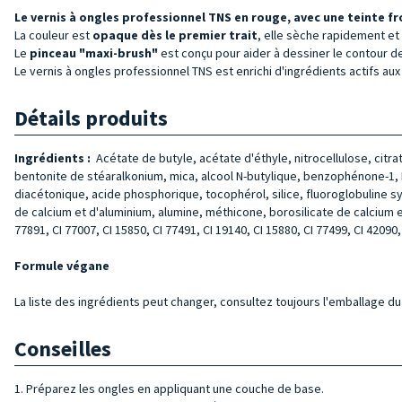
Le vernis à ongles professionnel TNS en rouge, avec une teinte fr
La couleur est
opaque dès le premier trait
, elle sèche rapidement et 
Le
pinceau "maxi-brush"
est conçu pour aider à dessiner le contour de 
Le vernis à ongles professionnel TNS est enrichi d'ingrédients actifs aux 
Détails produits
Ingrédients :
Acétate de butyle, acétate d'éthyle, nitrocellulose, citr
bentonite de stéaralkonium, mica, alcool N-butylique, benzophénone-1, Di
diacétonique, acide phosphorique, tocophérol, silice, fluoroglobuline sy
de calcium et d'aluminium, alumine, méthicone, borosilicate de calcium e
77891, CI 77007, CI 15850, CI 77491, CI 19140, CI 15880, CI 77499, CI 42090,
Formule végane
La liste des ingrédients peut changer, consultez toujours l'emballage du 
Conseilles
1. Préparez les ongles en appliquant une couche de base.