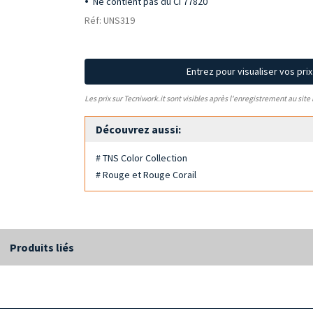
Ne contient pas du CI 77820
Réf: UNS319
Entrez pour visualiser vos pri
Les prix sur Tecniwork.it sont visibles après l'enregistrement au site
Découvrez aussi:
# TNS Color Collection
# Rouge et Rouge Corail
Produits liés