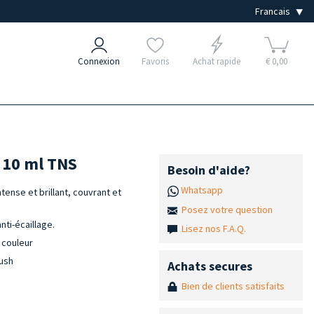
Connexion
Favoris
Achat rapide
€ 0,00
e 10 ml TNS
Besoin d'aide?
Whatsapp
tense et brillant, couvrant et
Posez votre question
ti-écaillage.
Lisez nos F.A.Q.
 couleur
rush
Achats secures
Bien de clients satisfaits