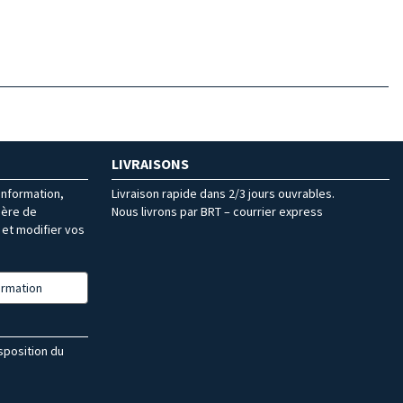
LIVRAISONS
’information,
Livraison rapide dans 2/3 jours ouvrables.
ière de
Nous livrons par BRT – courrier express
et modifier vos
formation
isposition du