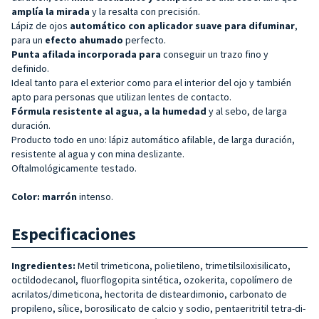
amplía la mirada
y la resalta con precisión.
Lápiz de ojos
automático con
aplicador suave para difuminar
,
para un
efecto ahumado
perfecto.
Punta afilada incorporada para
conseguir un trazo fino y
definido.
Ideal tanto para el exterior como para el interior del ojo y también
apto para personas que utilizan lentes de contacto.
Fórmula resistente al agua, a la humedad
y al sebo, de larga
duración.
Producto todo en uno: lápiz automático afilable, de larga duración,
resistente al agua y con mina deslizante.
Oftalmológicamente testado.
Color: marrón
intenso.
Especificaciones
Ingredientes:
Metil trimeticona, polietileno, trimetilsiloxisilicato,
octildodecanol, fluorflogopita sintética, ozokerita, copolímero de
acrilatos/dimeticona, hectorita de disteardimonio, carbonato de
propileno, sílice, borosilicato de calcio y sodio, pentaeritritil tetra-di-