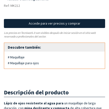
Ref: MK212
Accede para ver precios y comprar
Los precios en Tecniwork.it son visibles después de iniciar sesión en el sitio web
reservado a profesionales del sector.
Descubre también:
# Maquillaje
# Maquillaje para ojos
Descripción del producto
Lápiz de ojos resistente al agua para
un maquillaje de larga
duración, con
mina deslizante y compacta
de alta cobertura que