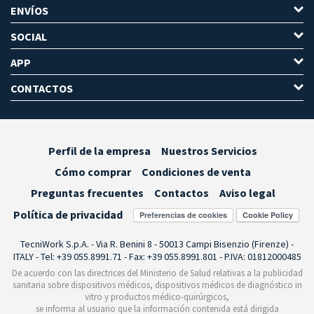
ENVÍOS
SOCIAL
APP
CONTACTOS
Perfil de la empresa
Nuestros Servicios
Cómo comprar
Condiciones de venta
Preguntas frecuentes
Contactos
Aviso legal
Política de privacidad
Preferencias de cookies
TecniWork S.p.A. - Via R. Benini 8 - 50013 Campi Bisenzio (Firenze) -
ITALY - Tel: +39 055.8991.71 - Fax: +39 055.8991.801 - P.IVA: 01812000485
De acuerdo con las directrices del Ministerio de Salud relativas a la publicidad
sanitaria sobre dispositivos médicos, dispositivos médicos de diagnóstico in
vitro y productos médico-quirúrgicos,
se informa al usuario que la información contenida está dirigida