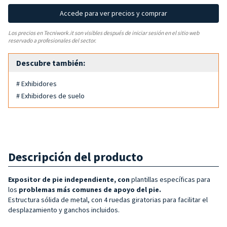
Accede para ver precios y comprar
Los precios en Tecniwork.it son visibles después de iniciar sesión en el sitio web
reservado a profesionales del sector.
Descubre también:
# Exhibidores
# Exhibidores de suelo
Descripción del producto
Expositor de pie independiente, con
plantillas específicas para
los
problemas más comunes de apoyo del pie.
Estructura sólida de metal, con 4 ruedas giratorias para facilitar el
desplazamiento y ganchos incluidos.