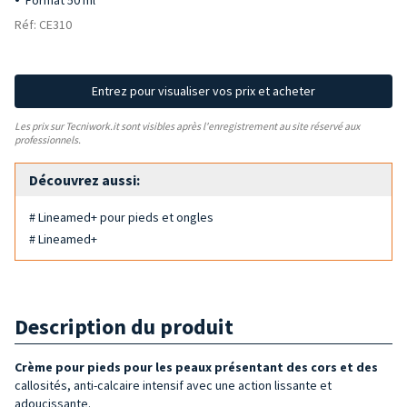
Format 50 ml
Réf: CE310
Entrez pour visualiser vos prix et acheter
Les prix sur Tecniwork.it sont visibles après l'enregistrement au site réservé aux
professionnels.
Découvrez aussi:
# Lineamed+ pour pieds et ongles
# Lineamed+
Description du produit
Crème pour pieds pour les peaux présentant des cors et des
callosités, anti-calcaire intensif avec une action lissante et
adoucissante.