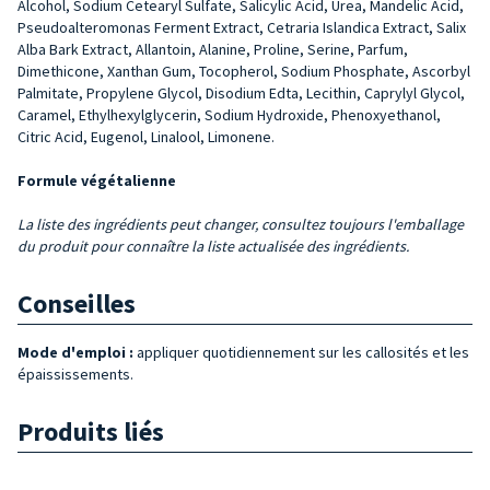
Alcohol, Sodium Cetearyl Sul­fate, Salicylic Acid, Urea, Man­delic Acid,
Pseudoalteromo­nas Ferment Extract, Cetra­ria Islandica Extract, Salix
Alba Bark Extract, Allantoin, Alanine, Proline, Serine, Par­fum,
Dimethicone, Xanthan Gum, Tocopherol, Sodium Phosphate, Ascorbyl
Palmi­tate, Propylene Glycol, Diso­dium Edta, Lecithin, Caprylyl Glycol,
Caramel, Ethylhexyl­glycerin, Sodium Hydroxide, Phenoxyethanol,
Citric Acid, Eugenol, Linalool, Limonene.
Formule végétalienne
La liste des ingrédients peut changer, consultez toujours l'emballage
du produit pour connaître la liste actualisée des ingrédients.
Conseilles
Mode d'emploi :
appliquer quotidiennement sur les callosités et les
épaississements.
Produits liés