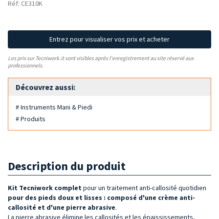
Réf: CE310K
Entrez pour visualiser vos prix et acheter
Les prix sur Tecniwork.it sont visibles après l'enregistrement au site réservé aux
professionnels.
Découvrez aussi:
# Instruments Mani & Piedi
# Produits
Description du produit
Kit Tecniwork complet
pour
un traitement anti-callosité quotidien
pour des pieds doux et lisses :
composé d'une crème anti-
callosité et d'une pierre abrasive
.
La pierre abrasive élimine les callosités et les épaississements,