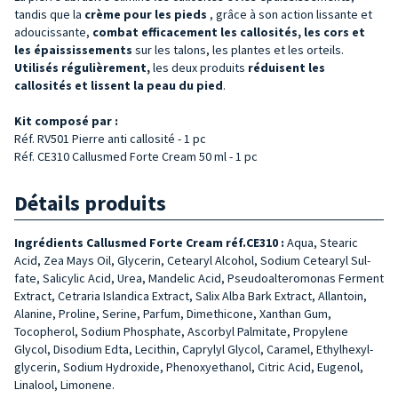
tandis que la
crème pour les pieds
, grâce à son action lissante et
adoucissante,
combat efficacement les callosités, les cors et
les épaississements
sur les talons, les plantes et les orteils.
Utilisés régulièrement,
les deux produits
réduisent les
callosités et lissent la peau du pied
.
Kit composé par :
Réf. RV501 Pierre anti callosité - 1 pc
Réf. CE310 Callusmed Forte Cream 50 ml - 1 pc
Détails produits
Ingrédients Callusmed Forte Cream réf.CE310 :
Aqua, Stearic
Acid, Zea Mays Oil, Glycerin, Cetearyl Alcohol, Sodium Cetearyl Sul­
fate, Salicylic Acid, Urea, Man­delic Acid, Pseudoalteromo­nas Ferment
Extract, Cetra­ria Islandica Extract, Salix Alba Bark Extract, Allantoin,
Alanine, Proline, Serine, Par­fum, Dimethicone, Xanthan Gum,
Tocopherol, Sodium Phosphate, Ascorbyl Palmi­tate, Propylene
Glycol, Diso­dium Edta, Lecithin, Caprylyl Glycol, Caramel, Ethylhexyl­
glycerin, Sodium Hydroxide, Phenoxyethanol, Citric Acid, Eugenol,
Linalool, Limonene.