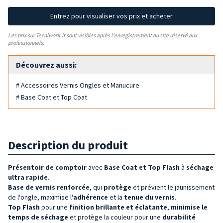
Entrez pour visualiser vos prix et acheter
Les prix sur Tecniwork.it sont visibles après l'enregistrement au site réservé aux
professionnels.
Découvrez aussi:
# Accessoires Vernis Ongles et Manucure
# Base Coat et Top Coat
Description du produit
Présentoir de comptoir
avec
Base Coat et Top Flash
à
séchage
ultra rapide
.
Base de vernis
renforcée
, qui
protège
et prévient le jaunissement
de l'ongle, maximise l'
adhérence
et la
tenue du
vernis
.
Top Flash
pour une
finition brillante et éclatante
,
minimise le
temps de séchage
et protège la couleur pour une
durabilité