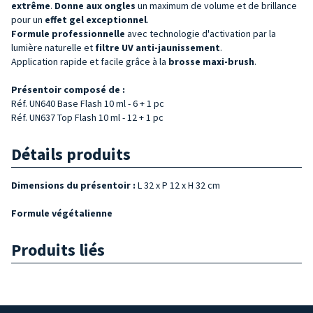
extrême
.
Donne aux
ongles
un maximum de volume et de brillance
pour un
effet gel
exceptionnel
.
Formule professionnelle
avec technologie d'activation par la
lumière naturelle et
filtre UV anti-jaunissement
.
Application rapide et facile grâce à la
brosse maxi-brush
.
Présentoir composé de :
Réf. UN640 Base Flash 10 ml - 6 + 1 pc
Réf. UN637 Top Flash 10 ml - 12 + 1 pc
Détails produits
Dimensions du présentoir :
L 32 x P 12 x H 32 cm
Formule végétalienne
Produits liés