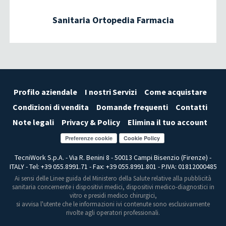
Sanitaria Ortopedia Farmacia
Profilo aziendale
I nostri Servizi
Come acquistare
Condizioni di vendita
Domande frequenti
Contatti
Note legali
Privacy & Policy
Elimina il tuo account
Preferenze cookie
TecniWork S.p.A. - Via R. Benini 8 - 50013 Campi Bisenzio (Firenze) -
ITALY - Tel: +39 055.8991.71 - Fax: +39 055.8991.801 - P.IVA: 01812000485
Ai sensi delle Linee guida del Ministero della Salute relative alla pubblicità
sanitaria concernente i dispositivi medici, dispositivi medico-diagnostici in
vitro e presidi medico chirurgici,
si avvisa l'utente che le informazioni ivi contenute sono esclusivamente
rivolte agli operatori professionali.