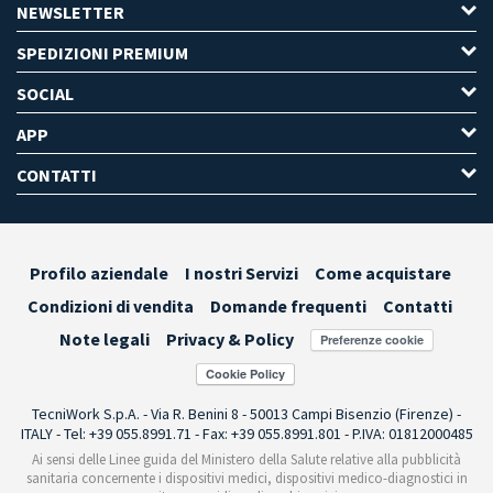
NEWSLETTER
SPEDIZIONI PREMIUM
SOCIAL
APP
CONTATTI
Profilo aziendale
I nostri Servizi
Come acquistare
Condizioni di vendita
Domande frequenti
Contatti
Note legali
Privacy & Policy
Preferenze cookie
TecniWork S.p.A. - Via R. Benini 8 - 50013 Campi Bisenzio (Firenze) -
ITALY - Tel: +39 055.8991.71 - Fax: +39 055.8991.801 - P.IVA: 01812000485
Ai sensi delle Linee guida del Ministero della Salute relative alla pubblicità
sanitaria concernente i dispositivi medici, dispositivi medico-diagnostici in