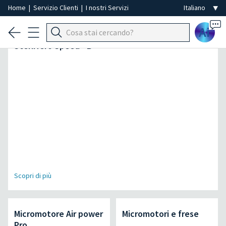
Home
|
Servizio Clienti
|
I nostri Servizi
Ai
L'autoclave più veloce della sua categoria |
SteriHero Speed+ B
Scopri di più
Micromotore Air power
Micromotori e frese
Pro