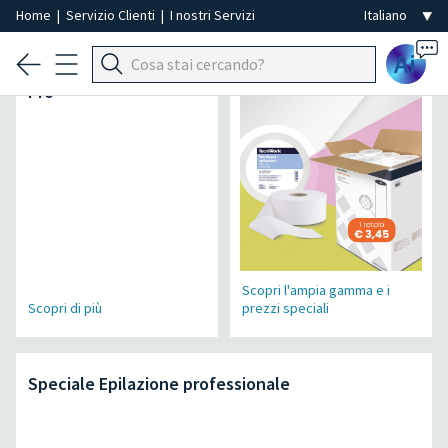
Home
|
Servizio Clienti
|
I nostri Servizi
Ai
Micromotore Air power
Speciale Monouso
Pro
Scopri l'ampia gamma e i
prezzi speciali
Scopri di più
Speciale Epilazione professionale