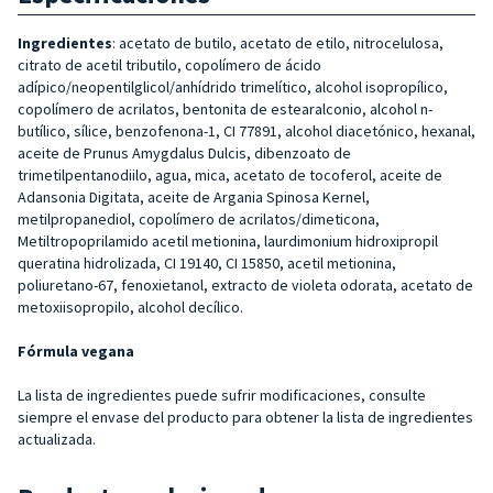
Ingredientes
: acetato de butilo, acetato de etilo, nitrocelulosa,
citrato de acetil tributilo, copolímero de ácido
adípico/neopentilglicol/anhídrido trimelítico, alcohol isopropílico,
copolímero de acrilatos, bentonita de estearalconio, alcohol n-
butílico, sílice, benzofenona-1, CI 77891, alcohol diacetónico, hexanal,
aceite de Prunus Amygdalus Dulcis, dibenzoato de
trimetilpentanodiilo, agua, mica, acetato de tocoferol, aceite de
Adansonia Digitata, aceite de Argania Spinosa Kernel,
metilpropanediol, copolímero de acrilatos/dimeticona,
Metiltropoprilamido acetil metionina, laurdimonium hidroxipropil
queratina hidrolizada, CI 19140, CI 15850, acetil metionina,
poliuretano-67, fenoxietanol, extracto de violeta odorata, acetato de
metoxiisopropilo, alcohol decílico.
Fórmula vegana
La lista de ingredientes puede sufrir modificaciones, consulte
siempre el envase del producto para obtener la lista de ingredientes
actualizada.