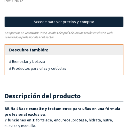
Ref: UN632
Accede para ver precios y comprar
Los precios en Tecniwork.it son visibles después de iniciar sesión en el sitio web
reservado a profesionales del sector.
Descubre también:
# Bienestar y belleza
# Productos para uñas y cutículas
Descripción del producto
BB Nail Base esmalte y
tratamiento para uñas en una fórmula
profesional exclusiva
.
7 funciones en 1
: fortalece, endurece, protege, hidrata, nutre,
suaviza y maquilla.