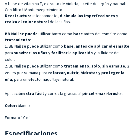
A base de vitamina E, extracto de violeta, aceite de argán y baobab.
Con filtro UV antienvejecimiento.
Reestructura
intensamente,
disimula las imperfecciones
y
realza el color natural
de las uñas.
BB Nail se puede
utilizar tanto como
base
antes del esmalte como
tratamiento
:
BB Nail se puede utilizar como
base
,
antes de aplicar
el
esmalte
para
suavizar las uñas
y
facilitar
la
aplicación
y la fluidez del
color.
BB Nail se puede utilizar como
tratamiento,
solo, sin esmalte
,
2
veces por semana para
reforzar, nutrir, hidratar y proteger la
uña
, para un efecto maquillaje natural.
Aplicación
extra fácil
y correcta gracias al
pincel «maxi-brush».
Color:
blanco
Formato 10 ml
Especificaciones