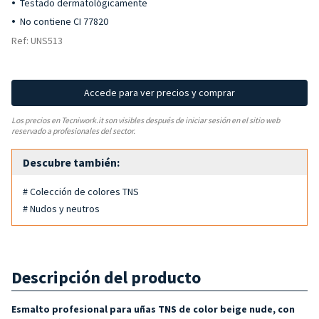
Testado dermatológicamente
No contiene CI 77820
Ref: UNS513
Accede para ver precios y comprar
Los precios en Tecniwork.it son visibles después de iniciar sesión en el sitio web
reservado a profesionales del sector.
Descubre también:
# Colección de colores TNS
# Nudos y neutros
Descripción del producto
Esmalto profesional para uñas TNS de color beige nude, con