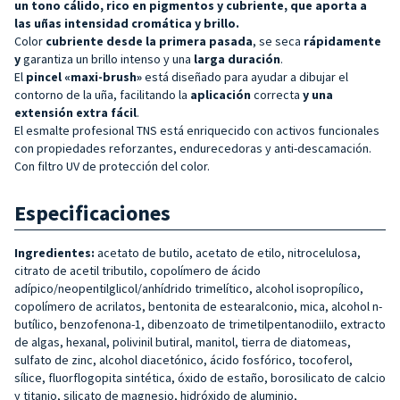
un tono cálido, rico en pigmentos y cubriente, que aporta a
las uñas intensidad cromática y brillo.
Color
cubriente desde la primera pasada
, se seca
rápidamente
y
garantiza un brillo intenso y una
larga duración
.
El
pincel «maxi-brush»
está diseñado para ayudar a dibujar el
contorno de la uña, facilitando la
aplicación
correcta
y una
extensión extra fácil
.
El esmalte profesional TNS está enriquecido con activos funcionales
con propiedades reforzantes, endurecedoras y anti-descamación.
Con filtro UV de protección del color.
Especificaciones
Ingredientes:
acetato de butilo, acetato de etilo, nitrocelulosa,
citrato de acetil tributilo, copolímero de ácido
adípico/neopentilglicol/anhídrido trimelítico, alcohol isopropílico,
copolímero de acrilatos, bentonita de estearalconio, mica, alcohol n-
butílico, benzofenona-1, dibenzoato de trimetilpentanodiilo, extracto
de algas, hexanal, polivinil butiral, manitol, tierra de diatomeas,
sulfato de zinc, alcohol diacetónico, ácido fosfórico, tocoferol,
sílice, fluorflogopita sintética, óxido de estaño, borosilicato de calcio
y titanio, silicato de magnesio, hidróxido de aluminio,