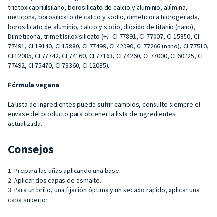
trietoxicaprililsilano, borosilicato de calcio y aluminio, alúmina,
meticona, borosilicato de calcio y sodio, dimeticona hidrogenada,
borosilicato de aluminio, calcio y sodio, dióxido de titanio (nano),
Dimeticona, trimetilsiloxisilicato (+/- CI 77891, CI 77007, CI 15850, CI
77491, CI 19140, CI 15880, CI 77499, CI 42090, CI 77266 (nano), CI 77510,
CI 12085, CI 77742, CI 74160, CI 77163, CI 74260, CI 77000, CI 60725, CI
77492, CI 75470, CI 73360, CI 12085).
Fórmula vegana
La lista de ingredientes puede sufrir cambios, consulte siempre el
envase del producto para obtener la lista de ingredientes
actualizada.
Consejos
1. Prepara las uñas aplicando una base.
2. Aplicar dos capas de esmalte.
3. Para un brillo, una fijación óptima y un secado rápido, aplicar una
capa superior.