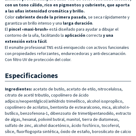
con un tono cálido, rico en pigmentos y cubriente, que aporta
a las uñas intensidad cromática y brillo.
Color
cubriente desde la primera pasada
, se seca rápidamente y
garantiza un brillo intenso y una
larga duración
.
El
pincel «maxi-brush»
está diseñado para ayudar a dibujar el
contorno de la uña, facilitando la
aplicación
correcta
y una
extensión extra fácil
.
El esmalte profesional TNS está enriquecido con activos funcionales
con propiedades reforzantes, endurecedoras y anti-descamación.
Con filtro UV de protección del color.
Especificaciones
Ingredientes:
acetato de butilo, acetato de etilo, nitrocelulosa,
citrato de acetil tributilo, copolímero de ácido
adípico/neopentilglicol/anhídrido trimelítico, alcohol isopropílico,
copolímero de acrilatos, bentonita de estearalconio, mica, alcohol n-
butílico, benzofenona-1, dibenzoato de trimetilpentanodiilo, extracto
de algas, hexanal, polivinil butiral, manitol, tierra de diatomeas,
sulfato de zinc, alcohol diacetónico, ácido fosfórico, tocoferol,
sílice, fluorflogopita sintética, óxido de estaño, borosilicato de calcio