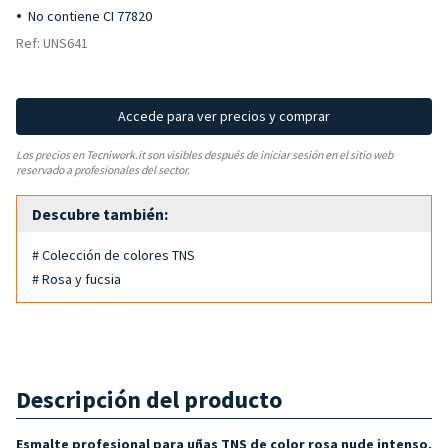
No contiene CI 77820
Ref: UNS641
Accede para ver precios y comprar
Los precios en Tecniwork.it son visibles después de iniciar sesión en el sitio web
reservado a profesionales del sector.
Descubre también:
# Colección de colores TNS
# Rosa y fucsia
Descripción del producto
Esmalte profesional para uñas TNS de color rosa nude intenso,