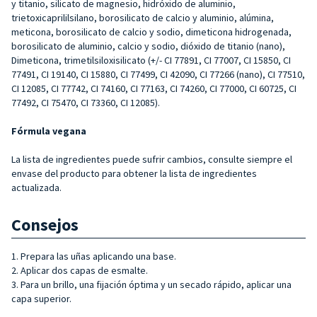
y titanio, silicato de magnesio, hidróxido de aluminio,
trietoxicaprililsilano, borosilicato de calcio y aluminio, alúmina,
meticona, borosilicato de calcio y sodio, dimeticona hidrogenada,
borosilicato de aluminio, calcio y sodio, dióxido de titanio (nano),
Dimeticona, trimetilsiloxisilicato (+/- CI 77891, CI 77007, CI 15850, CI
77491, CI 19140, CI 15880, CI 77499, CI 42090, CI 77266 (nano), CI 77510,
CI 12085, CI 77742, CI 74160, CI 77163, CI 74260, CI 77000, CI 60725, CI
77492, CI 75470, CI 73360, CI 12085).
Fórmula vegana
La lista de ingredientes puede sufrir cambios, consulte siempre el
envase del producto para obtener la lista de ingredientes
actualizada.
Consejos
1. Prepara las uñas aplicando una base.
2. Aplicar dos capas de esmalte.
3. Para un brillo, una fijación óptima y un secado rápido, aplicar una
capa superior.