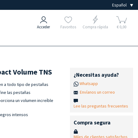
Acceder
Favoritos
Compra rápida
€ 0,00
mpact Volume TNS
¿Necesitas ayuda?
Whatsapp
en a todo tipo de pestañas
Envíanos un correo
fine las pestañas
porciona un volumen increíble
Lee las preguntas frecuentes
negros intensos
Compra segura
Miles de clientes satisfechos