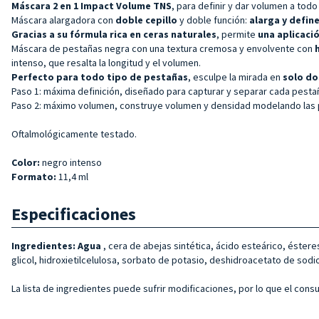
Máscara 2 en 1 Impact Volume TNS
, para definir y dar volumen a todo
Máscara alargadora con
doble cepillo
y doble función:
alarga y define
Gracias a su fórmula rica en ceras naturales
, permite
una aplicaci
Máscara de pestañas negra con una textura cremosa y envolvente con
intenso, que resalta la longitud y el volumen.
Perfecto para todo tipo de pestañas
, esculpe la mirada en
solo do
Paso 1: máxima definición, diseñado para capturar y separar cada pestañ
Paso 2: máximo volumen, construye volumen y densidad modelando las pe
Oftalmológicamente testado.
Color:
negro intenso
Formato:
11,4 ml
Especificaciones
Ingredientes: Agua
, cera de abejas sintética, ácido esteárico, éstere
glicol, hidroxietilcelulosa, sorbato de potasio, deshidroacetato de sodio
La lista de ingredientes puede sufrir modificaciones, por lo que el con