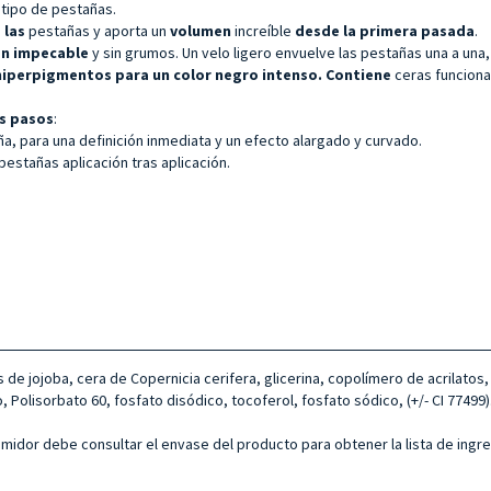
 tipo de pestañas.
 las
pestañas y aporta un
volumen
increíble
desde la primera pasada
.
ón impecable
y sin grumos. Un velo ligero envuelve las pestañas una a una,
hiperpigmentos para un color negro intenso. Contiene
ceras funciona
s pasos
:
a, para una definición inmediata y un efecto alargado y curvado.
stañas aplicación tras aplicación.
s de jojoba, cera de Copernicia cerifera, glicerina, copolímero de acrilatos
, Polisorbato 60, fosfato disódico, tocoferol, fosfato sódico, (+/- CI 77499)
sumidor debe consultar el envase del producto para obtener la lista de ingr