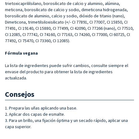
trietoxicaprililsilano, borosilicato de calcio y aluminio, alúmina,
meticona, borosilicato de calcio y sodio, dimeticona hidrogenada,
borosilicato de aluminio, calcio y sodio, dióxido de titanio (nano),
Dimeticona, trimetilsiloxisilicato (+/- CI 77891, CI 77007, CI 15850, CI
77491, CI 19140, CI 15880, CI 77499, CI 42090, CI 77266 (nano), CI 77510,
CI 12085, CI 77742, CI 74160, CI 77163, CI 74260, CI 77000, CI 60725, CI
77492, CI 75470, CI 73360, CI 12085).
Fórmula vegana
La lista de ingredientes puede sufrir cambios, consulte siempre el
envase del producto para obtener la lista de ingredientes
actualizada.
Consejos
1. Prepara las uñas aplicando una base.
2. Aplicar dos capas de esmalte.
3. Para un brillo, una fijación óptima y un secado rápido, aplicar una
capa superior.