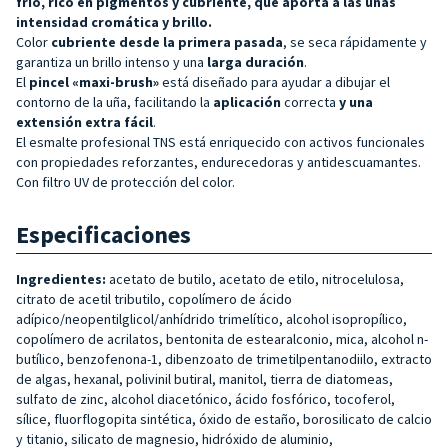
frío, rico en pigmentos y cubriente, que aporta a las uñas
intensidad cromática y brillo.
Color
cubriente desde la primera pasada
, se seca rápidamente y
garantiza un brillo intenso y una
larga duración
.
El
pincel «maxi-brush»
está diseñado para ayudar a dibujar el
contorno de la uña, facilitando la
aplicación
correcta
y una
extensión extra fácil
.
El esmalte profesional TNS está enriquecido con activos funcionales
con propiedades reforzantes, endurecedoras y antidescuamantes.
Con filtro UV de protección del color.
Especificaciones
Ingredientes:
acetato de butilo, acetato de etilo, nitrocelulosa,
citrato de acetil tributilo, copolímero de ácido
adípico/neopentilglicol/anhídrido trimelítico, alcohol isopropílico,
copolímero de acrilatos, bentonita de estearalconio, mica, alcohol n-
butílico, benzofenona-1, dibenzoato de trimetilpentanodiilo, extracto
de algas, hexanal, polivinil butiral, manitol, tierra de diatomeas,
sulfato de zinc, alcohol diacetónico, ácido fosfórico, tocoferol,
sílice, fluorflogopita sintética, óxido de estaño, borosilicato de calcio
y titanio, silicato de magnesio, hidróxido de aluminio,