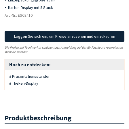
Einzelpackungsgröße 75 ml
Karton-Display mit 8 Stück
Art.-Nr.: ESCE410
Loggen Sie sich ein, um Preise anzusehen und einzukaufen
Die Preise auf Tecniwork.it sind nur nach Anmeldung auf der für Fachleute reservierten
Website sichtbar.
Noch zu entdecken:
# Präsentationsständer
# Theken-Display
Produktbeschreibung