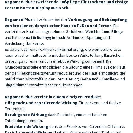
Ragamed Plus
Erweichende Fußpflege
für trockene und rissige
Fersen: Karton-Display aus 8 Stk.
Ragamed Plus
ist wirksam bei der
Vorbeugung
und Bekämpfung
von trockener, dehydrierter Haut an Füßen und Fersen
. Es
verleiht der Haut ein angenehmes Gefühl von Weichheit und Pflege
und hält sie
natürlich hygienisch
. Verhindert Spaltung und
Verdickung der Ferse.
Es basiert auf einer exklusiven Formulierung, die weit verbreitete
kosmetische Inhaltsstoffe mit den besten Wirkstoffen pflanzlichen
Ursprungs für eine rundum effektive Wirkung kombiniert. Die
Grundbestandteile ermöglichen die Bildung eines Films auf der Haut,
der den Feuchtigkeitsverlust reduziert und der Haut ermöglicht, die
natürlichen Wirkstoffe in der Formulierung Teebaumöl, Kamillen- und
Ringelblumenextrakte besser aufzunehmen.
Ragamed Plus vereint in einem einzigen Produkt
:
Pflegende und reparierende Wirkung
für trockene und rissige
Fersenhaut.
Beruhigende Wirkung
dank Bisabolol, einem natürlichen
Entzündungshemmer.
Erleichternde Wirkung
dank des Extrakts von Calendula Officinale.
Desinfizierende
Wirkung
dank der Anwesenheit von Teebaumöl