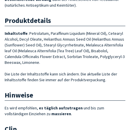
(natürliches Antiseptikum und Keimtöter).
Produktdetails
Inhaltstoffe
:
Petrolatum, Paraffinum Liquidum (Mineral Oil), Cetearyl
Alcohol, Decyl Oleate, Helianthus Annuus Seed Oil (Helianthus Annuus
(Sunflower) Se­ed Oil), Stearyl Glycyrrhetinate, Melaleuca Alternifolia
leaf Oil (Melaleuca Alter­nifolia (Tea Tree) Leaf Oil), Bisabolol,
Calendula Officinalis Flower Extract, Sor­bitan Trioleate, Polyglyceryl-3
Beeswax, Limonene.
Die Liste der Inhaltsstoffe kann sich ändern. Die aktuelle Liste der
Inhaltsstoffe finden Sie immer auf der Produktverpackung.
Hinweise
Es wird empfohlen,
es täglich aufzutragen
und bis zum
vollständigen Einziehen zu
massieren
.
Clip