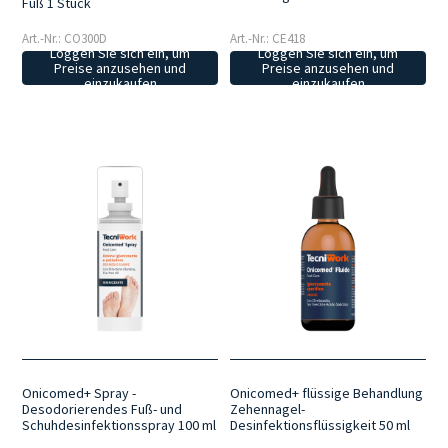
Fuß 1 Stück
Art.-Nr.: CO300D
Art.-Nr.: CE418
Loggen Sie sich ein, um
Loggen Sie sich ein, um
Preise anzusehen und
Preise anzusehen und
einzukaufen
einzukaufen
Onicomed+ Spray -
Onicomed+ flüssige Behandlung
Desodorierendes Fuß- und
Zehennagel-
Schuhdesinfektionsspray 100 ml
Desinfektionsflüssigkeit 50 ml