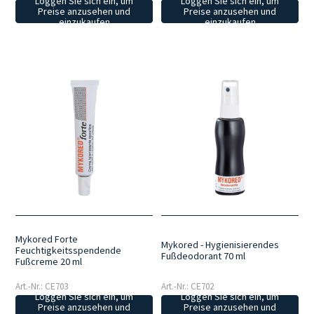
Loggen Sie sich ein, um
Loggen Sie sich ein, um
Preise anzusehen und
Preise anzusehen und
einzukaufen
einzukaufen
Mykored Forte
Mykored - Hygienisierendes
Feuchtigkeitsspendende
Fußdeodorant 70 ml
Fußcreme 20 ml
Art.-Nr.: CE703
Art.-Nr.: CE702
Loggen Sie sich ein, um
Loggen Sie sich ein, um
Preise anzusehen und
Preise anzusehen und