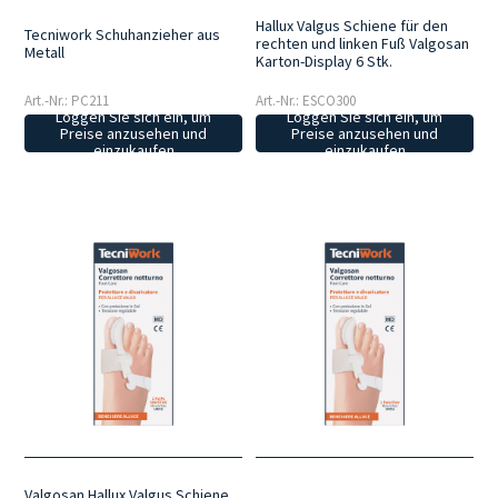
Hallux Valgus Schiene für den
Tecniwork Schuhanzieher aus
rechten und linken Fuß Valgosan
Metall
Karton-Display 6 Stk.
Art.-Nr.: PC211
Art.-Nr.: ESCO300
Loggen Sie sich ein, um
Loggen Sie sich ein, um
Preise anzusehen und
Preise anzusehen und
einzukaufen
einzukaufen
Valgosan Hallux Valgus Schiene