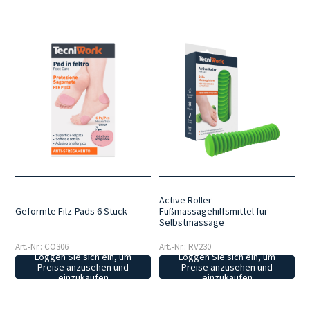
Active Roller
Geformte Filz-Pads 6 Stück
Fußmassagehilfsmittel für
Selbstmassage
Art.-Nr.: CO306
Art.-Nr.: RV230
Loggen Sie sich ein, um
Loggen Sie sich ein, um
Preise anzusehen und
Preise anzusehen und
einzukaufen
einzukaufen