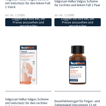
Valgosan Hallux Valgus Schiene
mit Gelschutz für den linken Fuß
für rechten und linken Fuß 1 Paar
1 Stück
Art.-Nr.: CO300S
Art.-Nr.: CO300P
Loggen Sie sich ein, um
Loggen Sie sich ein, um
Preise anzusehen und
Preise anzusehen und
einzukaufen
einzukaufen
Valgosan Hallux Valgus Schiene
Desinfektionsgel für Finger- und
mit Gelschutz für den rechten
Zehennägel Onicomed+ 11 ml