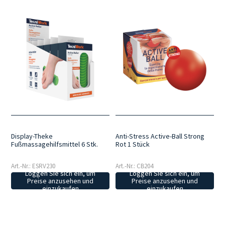
Display-Theke
Anti-Stress Active-Ball Strong
Fußmassagehilfsmittel 6 Stk.
Rot 1 Stück
Art.-Nr.: ESRV230
Art.-Nr.: CB204
Loggen Sie sich ein, um
Loggen Sie sich ein, um
Preise anzusehen und
Preise anzusehen und
einzukaufen
einzukaufen