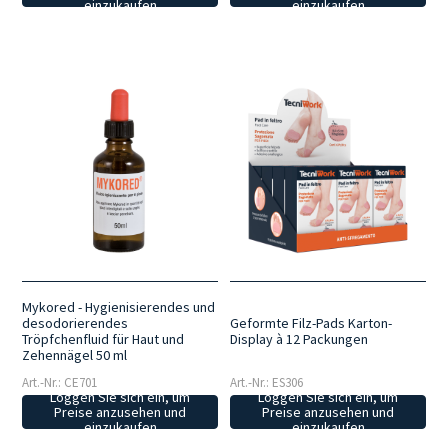
einzukaufen
einzukaufen
Mykored - Hygienisierendes und
desodorierendes
Geformte Filz-Pads Karton-
Tröpfchenfluid für Haut und
Display à 12 Packungen
Zehennägel 50 ml
Art.-Nr.: CE701
Art.-Nr.: ES306
Loggen Sie sich ein, um
Loggen Sie sich ein, um
Preise anzusehen und
Preise anzusehen und
einzukaufen
einzukaufen