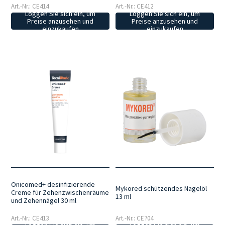
Art.-Nr.: CE414
Art.-Nr.: CE412
Loggen Sie sich ein, um
Loggen Sie sich ein, um
Preise anzusehen und
Preise anzusehen und
einzukaufen
einzukaufen
Onicomed+ desinfizierende
Mykored schützendes Nagelöl
Creme für Zehenzwischenräume
13 ml
und Zehennägel 30 ml
Art.-Nr.: CE413
Art.-Nr.: CE704