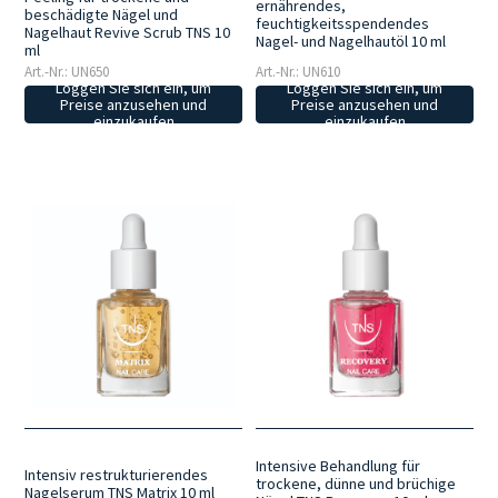
ernährendes,
beschädigte Nägel und
feuchtigkeitsspendendes
Nagelhaut Revive Scrub TNS 10
Nagel- und Nagelhautöl 10 ml
ml
Art.-Nr.: UN650
Art.-Nr.: UN610
Loggen Sie sich ein, um
Loggen Sie sich ein, um
Preise anzusehen und
Preise anzusehen und
einzukaufen
einzukaufen
Intensive Behandlung für
Intensiv restrukturierendes
trockene, dünne und brüchige
Nagelserum TNS Matrix 10 ml