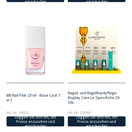
einzukaufen
einzukaufen
Nagel- und Nagelhautpflege
BB Nail Pink 10 ml - Base Coat 7
Display Care Le Specifiche 29
in 1
Stk.
Art.-Nr.: UN631
Art.-Nr.: ESUN8
Loggen Sie sich ein, um
Loggen Sie sich ein, um
Preise anzusehen und
Preise anzusehen und
einzukaufen
einzukaufen