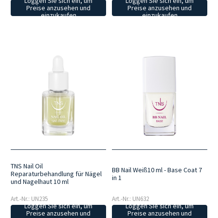
Loggen Sie sich ein, um
Loggen Sie sich ein, um
Preise anzusehen und
Preise anzusehen und
einzukaufen
einzukaufen
TNS Nail Oil
BB Nail Weiß10 ml - Base Coat 7
Reparaturbehandlung für Nägel
in 1
und Nagelhaut 10 ml
Art.-Nr.: UN632
Art.-Nr.: UN235
Loggen Sie sich ein, um
Loggen Sie sich ein, um
Preise anzusehen und
Preise anzusehen und