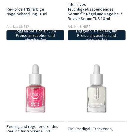
Intensives
Re-Force TNS farbige
feuchtigketisspendendes
Nagelbehandlung 10 ml
Serum für Nägel und Nagelhaut
Revive Serum TNS 10 ml
Art.-Nr.: UN612
Art.-Nr.: UN652
Loggen Sie sich ein, um
Loggen Sie sich ein, um
Preise anzusehen und
Preise anzusehen und
einzukaufen
einzukaufen
Peeling und regenerierendes
TNS Prodigal - Trockenes,
Peeling für trockene und