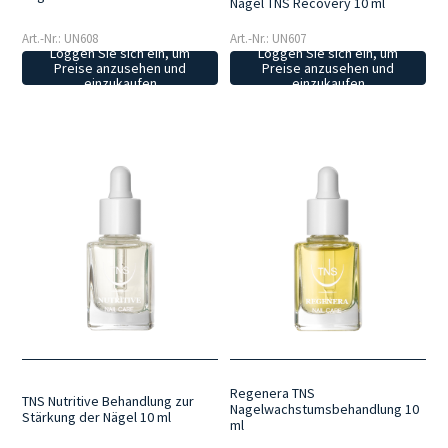
Nägel TNS Recovery 10 ml
Art.-Nr.: UN608
Art.-Nr.: UN607
Loggen Sie sich ein, um
Loggen Sie sich ein, um
Preise anzusehen und
Preise anzusehen und
einzukaufen
einzukaufen
Regenera TNS
TNS Nutritive Behandlung zur
Nagelwachstumsbehandlung 10
Stärkung der Nägel 10 ml
ml