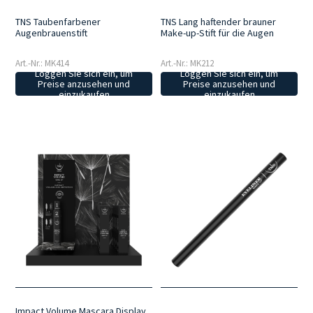
TNS Taubenfarbener
TNS Lang haftender brauner
Augenbrauenstift
Make-up-Stift für die Augen
Art.-Nr.: MK414
Art.-Nr.: MK212
Loggen Sie sich ein, um
Loggen Sie sich ein, um
Preise anzusehen und
Preise anzusehen und
einzukaufen
einzukaufen
Impact Volume Mascara Display