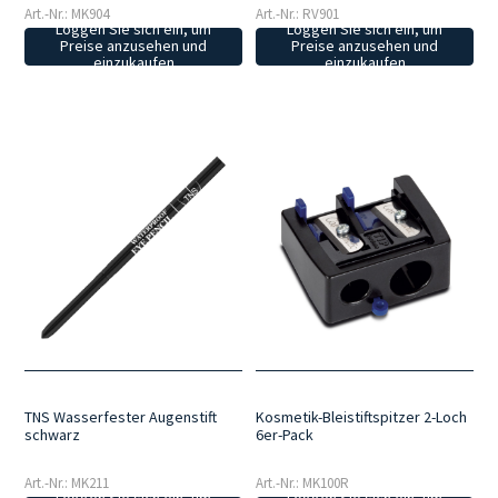
Art.-Nr.: MK904
Art.-Nr.: RV901
Loggen Sie sich ein, um
Loggen Sie sich ein, um
Preise anzusehen und
Preise anzusehen und
einzukaufen
einzukaufen
Kosmetik-Bleistiftspitzer 2-Loch
TNS Wasserfester Augenstift
6er-Pack
schwarz
Art.-Nr.: MK100R
Art.-Nr.: MK211