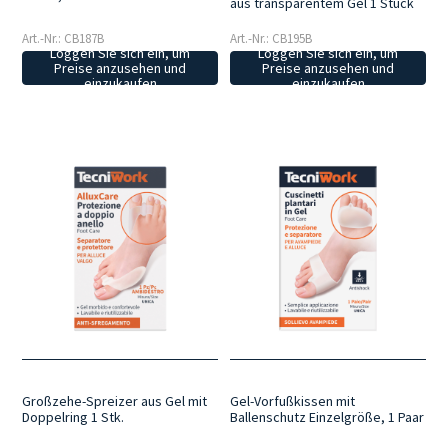
aus transparentem Gel 1 Stück
Art.-Nr.: CB187B
Art.-Nr.: CB195B
Loggen Sie sich ein, um
Loggen Sie sich ein, um
Preise anzusehen und
Preise anzusehen und
einzukaufen
einzukaufen
Großzehe-Spreizer aus Gel mit
Gel-Vorfußkissen mit
Doppelring 1 Stk.
Ballenschutz Einzelgröße, 1 Paar