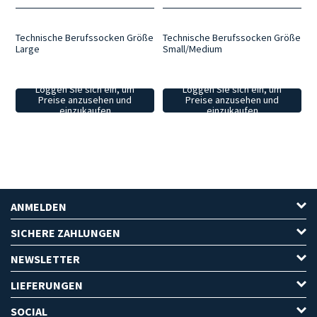
Technische Berufssocken Größe
Technische Berufssocken Größe
Large
Small/Medium
Loggen Sie sich ein, um
Loggen Sie sich ein, um
Preise anzusehen und
Preise anzusehen und
einzukaufen
einzukaufen
ANMELDEN
SICHERE ZAHLUNGEN
NEWSLETTER
LIEFERUNGEN
SOCIAL