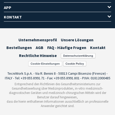
APP
KONTAKT
Unternehmensprofil
Unsere Lösungen
Bestellungen
AGB
FAQ - Häufige Fragen
Kontakt
Rechtliche Hinweise
Cookie-Einstellungen
TecniWork S.p.A. - Via R. Benini 8 - 50013 Campi Bisenzio (Firenze) -
ITALY - Tel: +39 055.8991.71 - Fax: +39 055.8991.801 - P.IVA: 01812000485
Entsprechend den Richtlinien des Gesundheitsministeriums zur
Gesundheitswerbung über Medizinprodukten, in-vitro medizinisch-
diagnostischen Geräten und medizinisch-chirurgischen Mitteln wird der
Benutzer darauf hingewiesen,
dass die hierin enthaltenen Informationen ausschließlich an professionelle
Anwender gerichtet sind.