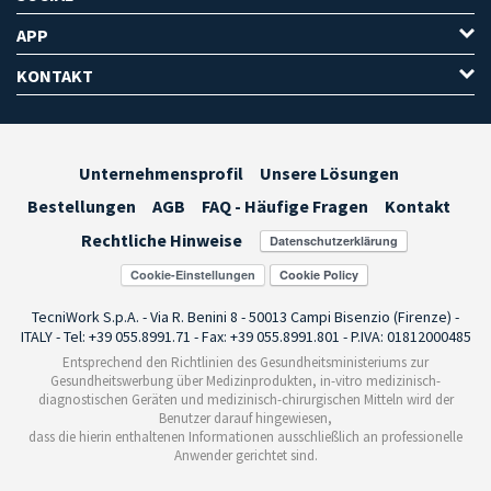
APP
KONTAKT
Unternehmensprofil
Unsere Lösungen
Bestellungen
AGB
FAQ - Häufige Fragen
Kontakt
Rechtliche Hinweise
Cookie-Einstellungen
TecniWork S.p.A. - Via R. Benini 8 - 50013 Campi Bisenzio (Firenze) -
ITALY - Tel: +39 055.8991.71 - Fax: +39 055.8991.801 - P.IVA: 01812000485
Entsprechend den Richtlinien des Gesundheitsministeriums zur
Gesundheitswerbung über Medizinprodukten, in-vitro medizinisch-
diagnostischen Geräten und medizinisch-chirurgischen Mitteln wird der
Benutzer darauf hingewiesen,
dass die hierin enthaltenen Informationen ausschließlich an professionelle
Anwender gerichtet sind.