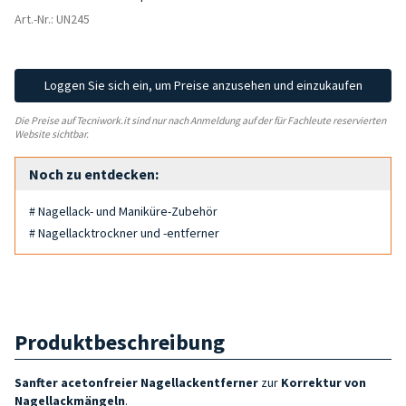
Art.-Nr.: UN245
Loggen Sie sich ein, um Preise anzusehen und einzukaufen
Die Preise auf Tecniwork.it sind nur nach Anmeldung auf der für Fachleute reservierten
Website sichtbar.
Noch zu entdecken:
# Nagellack- und Maniküre-Zubehör
# Nagellacktrockner und -entferner
Produktbeschreibung
Sanfter
acetonfreier
Nagellackentferner
zur
Korrektur von
Nagellackmängeln
.