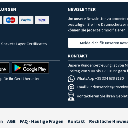
HLUNGEN
NEWSLETTER
Um unsere Newsletter zu abonniere
bestätigen Sie Ihre Datenschutzein
können sie jederzeit modifizieren
Melde dich für unseren news
 Sockets Layer Certificates
KONTAKT
Unsere Kundenbetreuung ist von M
Freitag von 9.00 bis 17.30 Uhr gern f
WhatsApp +39 334 639 8180
p für Ihr Gerät herunter
Email kundenservice@tecniwo
Kontaktieren Sie ihren Gebiet
en
AGB
FAQ - Häufige Fragen
Kontakt
Rechtliche Hinwei