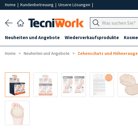
Home
|
Kundenbetreuung
|
Unsere Lösungen
|
Neuheiten und Angebote
Wiederverkaufsprodukte
Kosmet
Home
Neuheiten und Angebote
Zehenschutz und Hühnerauge
-50%
-8%