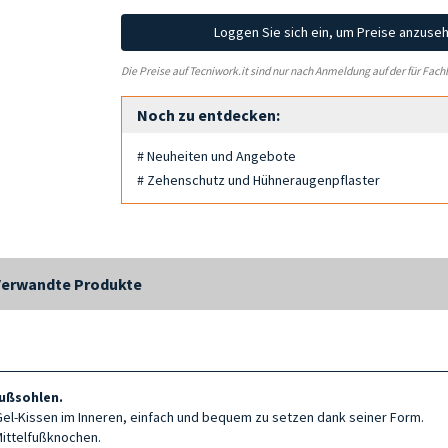
Loggen Sie sich ein, um Preise anzuse
Die Preise auf Tecniwork.it sind nur nach Anmeldung auf der für Fach
Noch zu entdecken:
# Neuheiten und Angebote
# Zehenschutz und Hühneraugenpflaster
Verwandte Produkte
Fußsohlen
.
l-Kissen im Inneren, einfach und bequem zu setzen dank seiner Form.
ittelfußknochen.