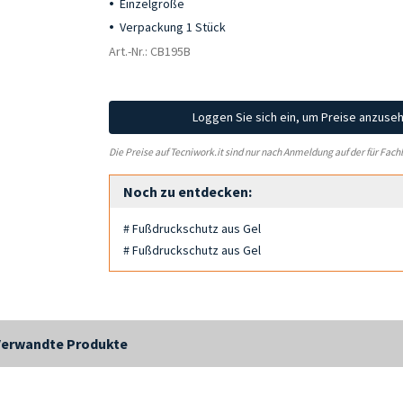
Einzelgröße
Verpackung 1 Stück
Art.-Nr.: CB195B
Loggen Sie sich ein, um Preise anzuse
Die Preise auf Tecniwork.it sind nur nach Anmeldung auf der für Fach
Noch zu entdecken:
# Fußdruckschutz aus Gel
# Fußdruckschutz aus Gel
Verwandte Produkte