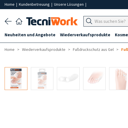
Home
|
Kundenbetreuung
|
Unsere Lösungen
|
Neuheiten und Angebote
Wiederverkaufsprodukte
Kosmet
Home
Wiederverkaufsprodukte
Fußdruckschutz aus Gel
Fuß
-50%