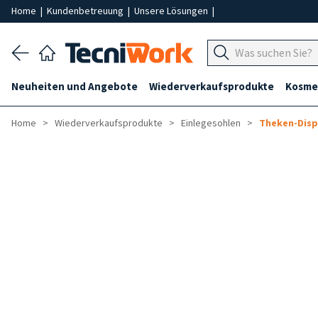
Home
|
Kundenbetreuung
|
Unsere Lösungen
|
Neuheiten und Angebote
Wiederverkaufsprodukte
Kosmet
Home
Wiederverkaufsprodukte
Einlegesohlen
Theken-Disp