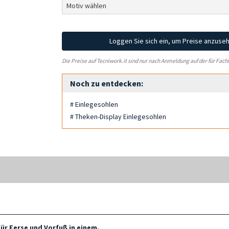
Loggen Sie sich ein, um Preise anzuse
Die Preise auf Tecniwork.it sind nur nach Anmeldung auf der für Fach
Noch zu entdecken:
# Einlegesohlen
# Theken-Display Einlegesohlen
r Ferse und Vorfuß in einem.