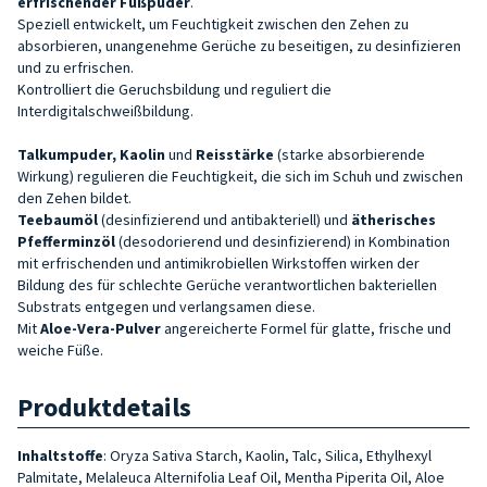
erfrischender
Fußpuder
.
Speziell entwickelt, um Feuchtigkeit zwischen den Zehen zu
absorbieren, unangenehme Gerüche zu beseitigen, zu desinfizieren
und zu erfrischen.
Kontrolliert die Geruchsbildung und reguliert die
Interdigitalschweißbildung.
Talkumpuder, Kaolin
und
Reisstärke
(starke absorbierende
Wirkung) regulieren die Feuchtigkeit, die sich im Schuh und zwischen
den Zehen bildet.
Teebaumöl
(desinfizierend und antibakteriell) und
ätherisches
Pfefferminzöl
(desodorierend und desinfizierend) in Kombination
mit erfrischenden und antimikrobiellen Wirkstoffen wirken der
Bildung des für schlechte Gerüche verantwortlichen bakteriellen
Substrats entgegen und verlangsamen diese.
Mit
Aloe-Vera-Pulver
angereicherte Formel für glatte, frische und
weiche Füße.
Produktdetails
Inhaltstoffe
:
Oryza Sativa Starch, Kaolin, Talc, Silica, Ethylhexyl
Palmitate, Melaleuca Alternifolia Leaf Oil, Mentha Piperita Oil, Aloe