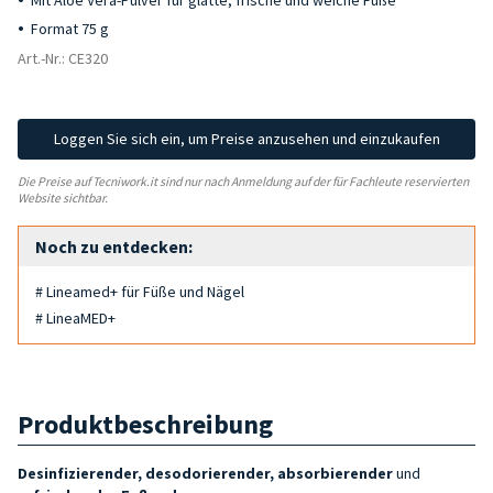
Mit Aloe Vera-Pulver für glatte, frische und weiche Füße
Format 75 g
Art.-Nr.: CE320
Loggen Sie sich ein, um Preise anzusehen und einzukaufen
Die Preise auf Tecniwork.it sind nur nach Anmeldung auf der für Fachleute reservierten
Website sichtbar.
Noch zu entdecken:
# Lineamed+ für Füße und Nägel
# LineaMED+
Produktbeschreibung
Desinfizierender, desodorierender, absorbierender
und