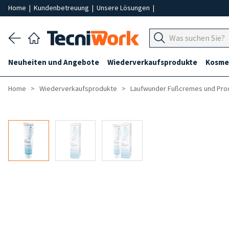
Home
|
Kundenbetreuung
|
Unsere Lösungen
|
Neuheiten und Angebote
Wiederverkaufsprodukte
Kosmet
Home
Wiederverkaufsprodukte
Laufwunder Fußcremes und Pro
-40%