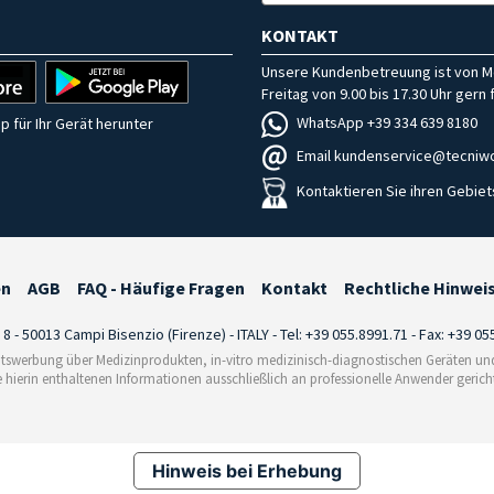
KONTAKT
Unsere Kundenbetreuung ist von M
Freitag von 9.00 bis 17.30 Uhr gern f
WhatsApp +39 334 639 8180
p für Ihr Gerät herunter
Email kundenservice@tecniwo
Kontaktieren Sie ihren Gebiet
en
AGB
FAQ - Häufige Fragen
Kontakt
Rechtliche Hinwei
i 8 - 50013 Campi Bisenzio (Firenze) - ITALY - Tel: +39 055.8991.71 - Fax: +39 0
tswerbung über Medizinprodukten, in-vitro medizinisch-diagnostischen Geräten und 
e hierin enthaltenen Informationen ausschließlich an professionelle Anwender gericht
Hinweis bei Erhebung