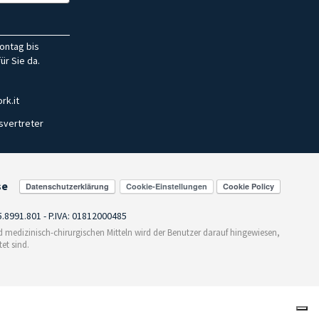
ontag bis
ür Sie da.
rk.it
svertreter
se
Cookie-Einstellungen
55.8991.801 - P.IVA: 01812000485
medizinisch-chirurgischen Mitteln wird der Benutzer darauf hingewiesen,
et sind.