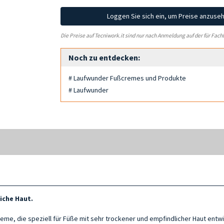
Loggen Sie sich ein, um Preise anzuse
Die Preise auf Tecniwork.it sind nur nach Anmeldung auf der für Fach
Noch zu entdecken:
# Laufwunder Fußcremes und Produkte
# Laufwunder
iche Haut.
eme, die speziell für Füße mit sehr trockener und empfindlicher Haut entwic