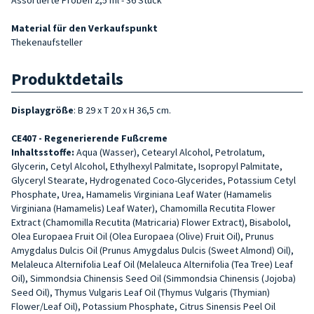
Material für den Verkaufspunkt
Thekenaufsteller
Produktdetails
Displaygröße
: B 29 x T 20 x H 36,5 cm.
CE407 - Regenerierende Fußcreme
Inhaltsstoffe:
Aqua (Wasser), Cetearyl Alcohol, Petrolatum,
Glycerin, Cetyl Alcohol, Ethylhexyl Palmitate, Isopropyl Palmitate,
Glyceryl Stearate, Hydrogenated Coco-Glycerides, Potassium Cetyl
Phosphate, Urea, Hamamelis Virginiana Leaf Water (Hamamelis
Virginiana (Hamamelis) Leaf Water), Chamomilla Recutita Flower
Extract (Chamomilla Recutita (Matricaria) Flower Extract), Bisabolol,
Olea Europaea Fruit Oil (Olea Europaea (Olive) Fruit Oil), Prunus
Amygdalus Dulcis Oil (Prunus Amygdalus Dulcis (Sweet Almond) Oil),
Melaleuca Alternifolia Leaf Oil (Melaleuca Alternifolia (Tea Tree) Leaf
Oil), Simmondsia Chinensis Seed Oil (Simmondsia Chinensis (Jojoba)
Seed Oil), Thymus Vulgaris Leaf Oil (Thymus Vulgaris (Thymian)
Flower/Leaf Oil), Potassium Phosphate, Citrus Sinensis Peel Oil