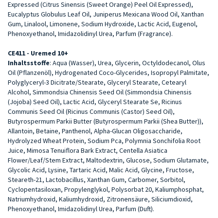
Expressed (Citrus Sinensis (Sweet Orange) Peel Oil Expressed),
Eucalyptus Globulus Leaf Oil, Juniperus Mexicana Wood Oil, Xanthan
Gum, Linalool, Limonene, Sodium Hydroxide, Lactic Acid, Eugenol,
Phenoxyethanol, Imidazolidinyl Urea, Parfum (Fragrance).
CE411 - Uremed 10+
Inhaltsstoffe
: Aqua (Wasser), Urea, Glycerin, Octyldodecanol, Olus
Oil (Pflanzenöl), Hydrogenated Coco-Glycerides, Isopropyl Palmitate,
Polyglyceryl-3 Dicitrate/Stearate, Glyceryl Stearate, Cetearyl
Alcohol, Simmondsia Chinensis Seed Oil (Simmondsia Chinensis
(Jojoba) Seed Oil), Lactic Acid, Glyceryl Stearate Se, Ricinus
Communis Seed Oil (Ricinus Communis (Castor) Seed Oil),
Butyrospermum Parkii Butter (Butyrospermum Parkii (Shea Butter)),
Allantoin, Betaine, Panthenol, Alpha-Glucan Oligosaccharide,
Hydrolyzed Wheat Protein, Sodium Pca, Polymnia Sonchifolia Root
Juice, Mimosa Tenuiflora Bark Extract, Centella Asiatica
Flower/Leaf/Stem Extract, Maltodextrin, Glucose, Sodium Glutamate,
Glycolic Acid, Lysine, Tartaric Acid, Malic Acid, Glycine, Fructose,
Steareth-21, Lactobacillus, Xanthan Gum, Carbomer, Sorbitol,
Cyclopentasiloxan, Propylenglykol, Polysorbat 20, Kaliumphosphat,
Natriumhydroxid, Kaliumhydroxid, Zitronensäure, Siliciumdioxid,
Phenoxyethanol, Imidazolidinyl Urea, Parfum (Duft).