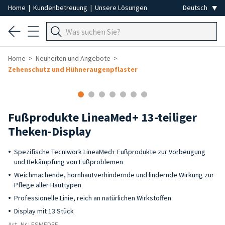
Home
|
Kundenbetreuung
|
Unsere Lösungen
Home
Neuheiten und Angebote
Zehenschutz und Hühneraugenpflaster
-50%
-12%
Fußprodukte LineaMed+ 13-teiliger
Theken-Display
Spezifische Tecniwork LineaMed+ Fußprodukte zur Vorbeugung
und Bekämpfung von Fußproblemen
Weichmachende, hornhautverhindernde und lindernde Wirkung zur
Pflege aller Hauttypen
Professionelle Linie, reich an natürlichen Wirkstoffen
Display mit 13 Stück
Art.-Nr.: ESMED5F