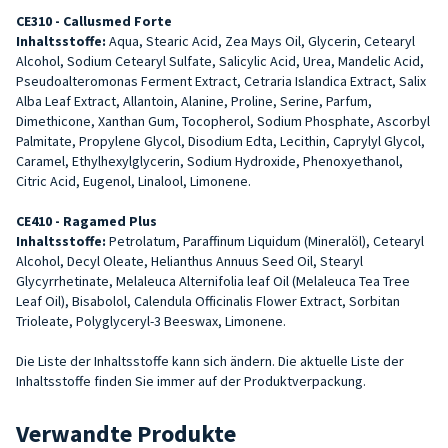
CE310 -
Callusmed
Forte
Inhaltsstoffe:
Aqua, Stearic Acid, Zea Mays Oil, Glycerin, Cetearyl
Alcohol, Sodium Cetearyl Sulfate, Salicylic Acid, Urea, Mandelic Acid,
Pseudoalteromonas Ferment Extract, Cetraria Islandica Extract, Salix
Alba Leaf Extract, Allantoin, Alanine, Proline, Serine, Parfum,
Dimethicone, Xanthan Gum, Tocopherol, Sodium Phosphate, Ascorbyl
Palmitate, Propylene Glycol, Disodium Edta, Lecithin, Caprylyl Glycol,
Caramel, Ethylhexylglycerin, Sodium Hydroxide, Phenoxyethanol,
Citric Acid, Eugenol, Linalool, Limonene.
CE410 - Ragamed Plus
Inhaltsstoffe:
Petrolatum, Paraffinum Liquidum (Mineralöl), Cetearyl
Alcohol, Decyl Oleate, Helianthus Annuus Seed Oil, Stearyl
Glycyrrhetinate, Melaleuca Alternifolia leaf Oil (Melaleuca Tea Tree
Leaf Oil), Bisabolol, Calendula Officinalis Flower Extract, Sorbitan
Trioleate, Polyglyceryl-3 Beeswax, Limonene.
Die Liste der Inhaltsstoffe kann sich ändern. Die aktuelle Liste der
Inhaltsstoffe finden Sie immer auf der Produktverpackung.
Verwandte Produkte