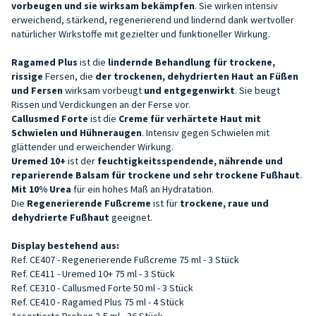
vorbeugen und sie wirksam bekämpfen
. Sie wirken intensiv
erweichend, stärkend, regenerierend und lindernd dank wertvoller
natürlicher Wirkstoffe mit gezielter und funktioneller Wirkung.
Ragamed Plus
ist die
lindernde Behandlung für trockene,
rissige
Fersen, die
der trockenen, dehydrierten Haut an Füßen
und Fersen
wirksam vorbeugt
und entgegenwirkt
. Sie beugt
Rissen und Verdickungen an der Ferse vor.
Callusmed Forte
ist die
Creme für verhärtete Haut mit
Schwielen und Hühneraugen
. Intensiv gegen Schwielen mit
glättender und erweichender Wirkung.
Uremed 10+
ist der
feuchtigkeitsspendende, nährende und
reparierende Balsam für trockene und sehr trockene Fußhaut
.
Mit 10% Urea
für ein hohes Maß an Hydratation.
Die
Regenerierende Fußcreme
ist für
trockene, raue und
dehydrierte Fußhaut
geeignet.
Display bestehend aus:
Ref. CE407 - Regenerierende Fußcreme 75 ml - 3 Stück
Ref. CE411 - Uremed 10+ 75 ml - 3 Stück
Ref. CE310 - Callusmed Forte 50 ml - 3 Stück
Ref. CE410 - Ragamed Plus 75 ml - 4 Stück
Assortierte Proben 2,5 ml - 36 Stück