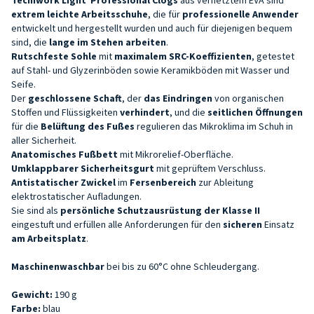
extrem leichte Arbeitsschuhe
, die für
professionelle Anwender
entwickelt und hergestellt wurden und auch für diejenigen bequem
sind, die
lange im Stehen arbeiten
.
Rutschfeste Sohle
mit
maximalem SRC-Koeffizienten
, getestet
auf Stahl- und Glyzerinböden sowie Keramikböden mit Wasser und
Seife.
Der
geschlossene Schaft
, der
das Eindringen
von organischen
Stoffen und Flüssigkeiten
verhindert
, und die
seitlichen Öffnungen
für die
Belüftung des Fußes
regulieren das Mikroklima im Schuh in
aller Sicherheit.
Anatomisches Fußbett
mit Mikrorelief-Oberfläche.
Umklappbarer Sicherheitsgurt
mit geprüftem Verschluss.
Antistatischer Zwickel
im
Fersenbereich
zur Ableitung
elektrostatischer Aufladungen.
Sie sind als
persönliche Schutzausrüstung der Klasse II
eingestuft und erfüllen alle Anforderungen für den
sicheren
Einsatz
am Arbeitsplatz
.
Maschinenwaschbar
bei bis zu 60°C ohne Schleudergang.
Gewicht:
190 g
Farbe:
blau