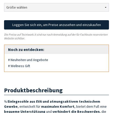
Loggen Sie sich ein, um Preise anzusehen und einzukaufen
Die Preise auf Tecniwork.it sind nur nach Anmeldung auf der für Fachleute reservierten
Website sichtbar.
Noch zu entdecken:
# Neuheiten und Angebote
# Wellness Gift
Produktbeschreibung
¾
Einlegesohle aus EVA und atmungsaktivem technischem
Gewebe
, entwickelt für
maximalen Komfort
, bietet dem Fuß eine
bequeme Unterstützung
und
verhindert die Beschwerden
, die