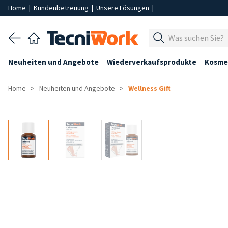
Home
|
Kundenbetreuung
|
Unsere Lösungen
|
Neuheiten und Angebote
Wiederverkaufsprodukte
Kosmet
Home
Neuheiten und Angebote
Wellness Gift
-50%