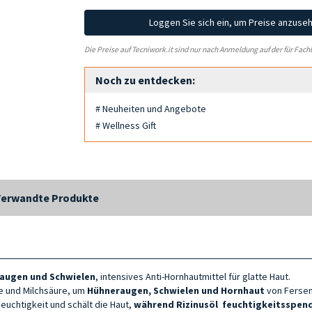
Loggen Sie sich ein, um Preise anzuse
Die Preise auf Tecniwork.it sind nur nach Anmeldung auf der für Fach
Noch zu entdecken:
# Neuheiten und Angebote
# Wellness Gift
Verwandte Produkte
raugen und Schwielen
, intensives Anti-Hornhautmittel für glatte Haut.
re und Milchsäure, um
Hühneraugen, Schwielen und Hornhaut
von
Fersen
euchtigkeit und schält die Haut,
während Rizinusöl
feuchtigkeitsspend