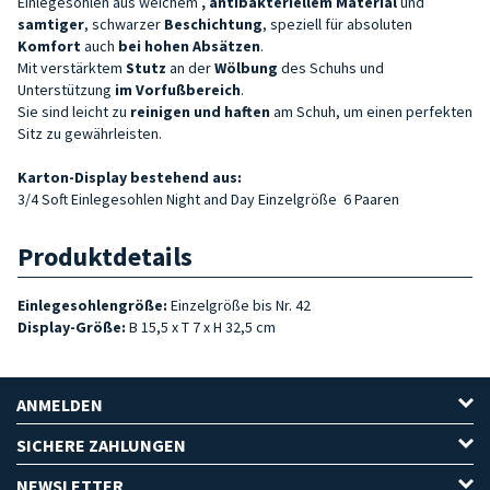
Einlegesohlen aus weichem
, antibakteriellem Material
und
samtiger
, schwarzer
Beschichtung
, speziell für absoluten
Komfort
auch
bei hohen Absätzen
.
Mit verstärktem
Stutz
an der
Wölbung
des Schuhs und
Unterstützung
im Vorfußbereich
.
Sie sind leicht zu
reinigen und haften
am Schuh, um einen perfekten
Sitz zu gewährleisten.
Karton-Display bestehend aus:
3/4 Soft Einlegesohlen Night and Day
Einzelgröße
6 Paaren
Produktdetails
Einlegesohlengröße:
Einzelgröße
bis Nr. 42
Display-Größe:
B 15,5 x T 7 x H 32,5 cm
ANMELDEN
SICHERE ZAHLUNGEN
NEWSLETTER