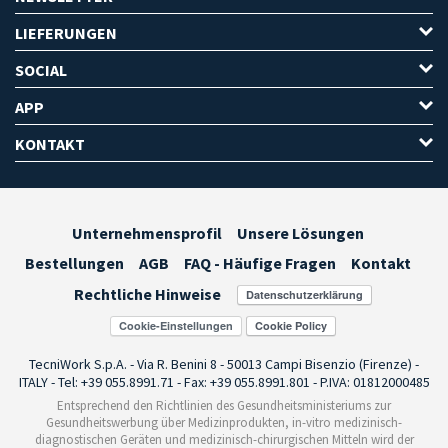
LIEFERUNGEN
SOCIAL
APP
KONTAKT
Unternehmensprofil
Unsere Lösungen
Bestellungen
AGB
FAQ - Häufige Fragen
Kontakt
Rechtliche Hinweise
Cookie-Einstellungen
TecniWork S.p.A. - Via R. Benini 8 - 50013 Campi Bisenzio (Firenze) -
ITALY - Tel: +39 055.8991.71 - Fax: +39 055.8991.801 - P.IVA: 01812000485
Entsprechend den Richtlinien des Gesundheitsministeriums zur
Gesundheitswerbung über Medizinprodukten, in-vitro medizinisch-
diagnostischen Geräten und medizinisch-chirurgischen Mitteln wird der