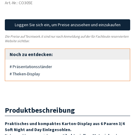
Art.-Nr.: CO305E
Loggen Sie sich ein, um Preise anzusehen und einzukaufen
Die Preise auf Tecniwork.it sind nur nach Anmeldung auf der für Fachleute reservierten
Website sichtbar.
Noch zu entdecken:
# Präsentationsständer
# Theken-Display
Produktbeschreibung
Praktisches und kompaktes Karton-Display aus 6 Paaren 3/4
Soft Night and Day Einlegesohlen.