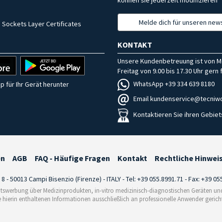
Melde dich für unseren news
 Sockets Layer Certificates
KONTAKT
Unsere Kundenbetreuung ist von M
Freitag von 9.00 bis 17.30 Uhr gern f
WhatsApp +39 334 639 8180
p für Ihr Gerät herunter
Email kundenservice@tecniwo
Kontaktieren Sie ihren Gebiet
en
AGB
FAQ - Häufige Fragen
Kontakt
Rechtliche Hinwei
i 8 - 50013 Campi Bisenzio (Firenze) - ITALY - Tel: +39 055.8991.71 - Fax: +39 0
tswerbung über Medizinprodukten, in-vitro medizinisch-diagnostischen Geräten und 
e hierin enthaltenen Informationen ausschließlich an professionelle Anwender gericht