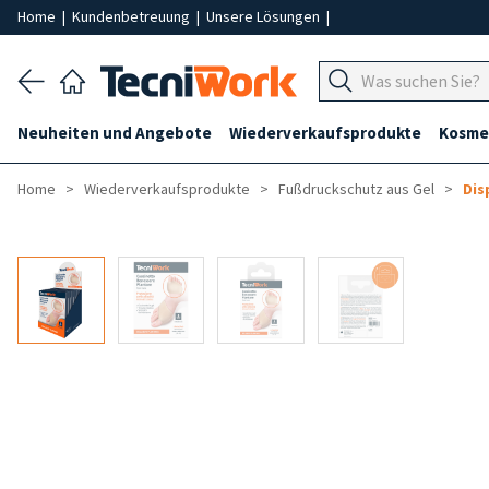
Home
|
Kundenbetreuung
|
Unsere Lösungen
|
Neuheiten und Angebote
Wiederverkaufsprodukte
Kosmet
Home
Wiederverkaufsprodukte
Fußdruckschutz aus Gel
Dis
-50%