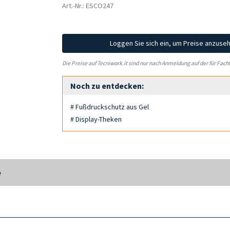
Art.-Nr.: ESCO247
Loggen Sie sich ein, um Preise anzuse
Die Preise auf Tecniwork.it sind nur nach Anmeldung auf der für Fach
Noch zu entdecken:
# Fußdruckschutz aus Gel
# Display-Theken
e