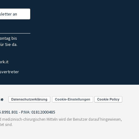
letter an
ontag bis
ür Sie da.
rk.it
svertreter
se
Cookie-Einstellungen
55.8991.801 - P.IVA: 01812000485
medizinisch-chirurgischen Mitteln wird der Benutzer darauf hingewiesen,
et sind.