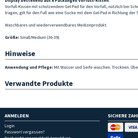
Display bestehend aus 6 Packungen Vorfuss-Kissen
.
Vorfuß-Kissen mit schützendem Gel-Pad für den Vorfuß, nützlich bei Schm
tragen, gilt für den Fuß wie eine Socke mit dem Gel-Pad in Richtung der
Waschbares und wiederverwendbares Medizinprodukt.
Größe
:
Small/Medium (36-39).
Hinweise
Anwendung und Pflege:
Mit Wasser und Seife waschen. Trocknen. Üb
Verwandte Produkte
ANMELDEN
SICHERE ZA
Login
Passwort vergessen?
Noch nicht angemeldet? Anmeldung