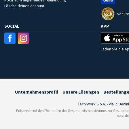
Lösche deinen Account
Secure
SOCIAL
APP
Laden Sie die Ap
Unternehmensprofil
Unsere Lösungen
Bestellung
TecniWork S.p.A. - Via R. Benin
Entsprechend den Richtlinien des Gesundheitsministeriums zur Gesundhei
dass di