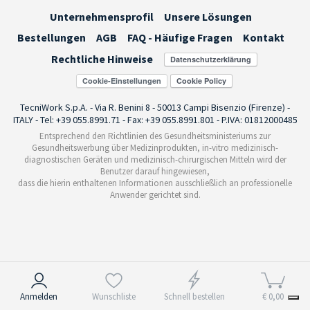
Unternehmensprofil
Unsere Lösungen
Bestellungen
AGB
FAQ - Häufige Fragen
Kontakt
Rechtliche Hinweise
Cookie-Einstellungen
TecniWork S.p.A. - Via R. Benini 8 - 50013 Campi Bisenzio (Firenze) -
ITALY - Tel: +39 055.8991.71 - Fax: +39 055.8991.801 - P.IVA: 01812000485
Entsprechend den Richtlinien des Gesundheitsministeriums zur
Gesundheitswerbung über Medizinprodukten, in-vitro medizinisch-
diagnostischen Geräten und medizinisch-chirurgischen Mitteln wird der
Benutzer darauf hingewiesen,
dass die hierin enthaltenen Informationen ausschließlich an professionelle
Anwender gerichtet sind.
Hinweis bei Erhebung
Anmelden
Wunschliste
Schnell bestellen
€ 0,00