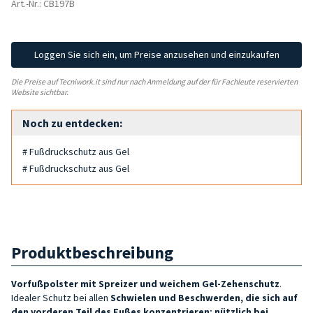
Art.-Nr.: CB197B
Loggen Sie sich ein, um Preise anzusehen und einzukaufen
Die Preise auf Tecniwork.it sind nur nach Anmeldung auf der für Fachleute reservierten
Website sichtbar.
Noch zu entdecken:
# Fußdruckschutz aus Gel
# Fußdruckschutz aus Gel
Produktbeschreibung
Vorfußpolster mit Spreizer und
weichem
Gel-Zehenschutz
.
Idealer Schutz bei allen
Schwielen und Beschwerden, die sich auf
den vorderen Teil des Fußes konzentrieren
;
nützlich bei