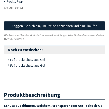
Pack 1 Paar
Art.-Nr.: CO245
Loggen Sie sich ein, um Preise anzusehen und einzukaufen
Die Preise auf Tecniwork.it sind nur nach Anmeldung auf der für Fachleute reservierten
Website sichtbar.
Noch zu entdecken:
# Fußdruckschutz aus Gel
# Fußdruckschutz aus Gel
Produktbeschreibung
Schutz aus dünnem, weichem, transparentem Anti-Schock-Gel.