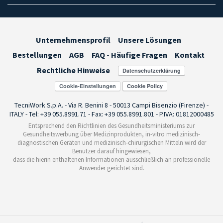
Unternehmensprofil
Unsere Lösungen
Bestellungen
AGB
FAQ - Häufige Fragen
Kontakt
Rechtliche Hinweise
Cookie-Einstellungen
TecniWork S.p.A. - Via R. Benini 8 - 50013 Campi Bisenzio (Firenze) -
ITALY - Tel: +39 055.8991.71 - Fax: +39 055.8991.801 - P.IVA: 01812000485
Entsprechend den Richtlinien des Gesundheitsministeriums zur
Gesundheitswerbung über Medizinprodukten, in-vitro medizinisch-
diagnostischen Geräten und medizinisch-chirurgischen Mitteln wird der
Benutzer darauf hingewiesen,
dass die hierin enthaltenen Informationen ausschließlich an professionelle
Anwender gerichtet sind.