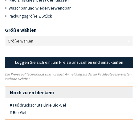
Medizinisches Gerät der Klasse I
Waschbar und wiederverwendbar
Packungsgröße 2 Stück
Größe wählen
Loggen Sie sich ein, um Preise anzusehen und einzukaufen
Die Preise auf Tecniwork.it sind nur nach Anmeldung auf der für Fachleute reservierten
Website sichtbar.
Noch zu entdecken:
# Fußdruckschutz Linie Bio-Gel
# Bio-Gel