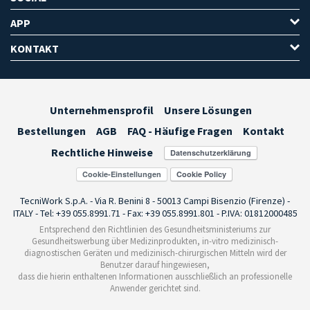
APP
KONTAKT
Unternehmensprofil
Unsere Lösungen
Bestellungen
AGB
FAQ - Häufige Fragen
Kontakt
Rechtliche Hinweise
Cookie-Einstellungen
TecniWork S.p.A. - Via R. Benini 8 - 50013 Campi Bisenzio (Firenze) -
ITALY - Tel: +39 055.8991.71 - Fax: +39 055.8991.801 - P.IVA: 01812000485
Entsprechend den Richtlinien des Gesundheitsministeriums zur
Gesundheitswerbung über Medizinprodukten, in-vitro medizinisch-
diagnostischen Geräten und medizinisch-chirurgischen Mitteln wird der
Benutzer darauf hingewiesen,
dass die hierin enthaltenen Informationen ausschließlich an professionelle
Anwender gerichtet sind.